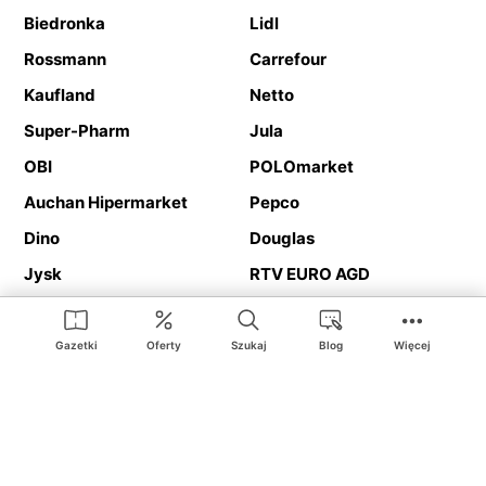
Biedronka
Lidl
Rossmann
Carrefour
Kaufland
Netto
Super-Pharm
Jula
OBI
POLOmarket
Auchan Hipermarket
Pepco
Dino
Douglas
Jysk
RTV EURO AGD
Action
Media Expert
Deichmann
Media Markt
Gazetki
Oferty
Szukaj
Blog
Więcej
Ding.pl to serwis internetowy prezentujący
gazetki promocyjne
oraz
katalogi
sklepów i dużych sieci handlowych. Dzięki
geolokalizacji otrzymasz przede wszystkim oferty sklepów, z
Twojego bliskiego otoczenia. Dodatkowo na stronie znajdziesz
adresy sklepów, więc w trakcie podróży bez problemu trafisz do