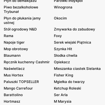
Płyn do demakijażu
Parówki Indykpol
Piwo bezalkoholowe
Winogrona
Trybunał
Płyn do płukania jamy
Okocim
ustnej
Stół ogrodowy N&D
Zmywarka do zabudowy
Rama
Foxy
Napoje tiger
Serek wiejski Piątnica
Mop obrotowy
Szynka Hit
Blaumann
Słodka chwila
Ręcznik kuchenny Cashmir
Opiekacz
Naświetlacz
Mieszanka ciastek Sielanka
Mus Hortex
Fisher King
Paluszki TOPSELLER
Mgiełka do twarzy
Mango Carrefour
Ketchup Roleski
Barattolino
Ser Arla
Hortmasz
M Marysia