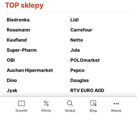
TOP sklepy
Biedronka
Lidl
Rossmann
Carrefour
Kaufland
Netto
Super-Pharm
Jula
OBI
POLOmarket
Auchan Hipermarket
Pepco
Dino
Douglas
Jysk
RTV EURO AGD
Action
Media Expert
Deichmann
Media Markt
Gazetki
Oferty
Szukaj
Blog
Więcej
Ding.pl to serwis internetowy prezentujący
gazetki promocyjne
oraz
katalogi
sklepów i dużych sieci handlowych. Dzięki