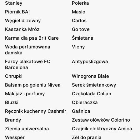
Stanley
Polerka
Piórnik BA!
Maslo
Węgiel drzewny
Carlos
Kaszanka Mróz
Go tove
Karma dla psa Brit Care
Śmietana
Woda perfumowana
Vichy
damska
Farby plakatowe FC
Antypoślizgowa
Barcelona
Chrupki
Winogrona Białe
Balsam po goleniu Nivea
Serek śmietankowy
Makijaż i perfumy
Czekolada Colian
Bluzki
Obieraczka
Ręcznik kuchenny Cashmir
Gaśnica
Brandy
Zestaw ołówków Colorino
Ziemia uniwersalna
Czajnik elektryczny Amica
Wessper
Żel do prania