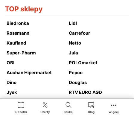
TOP sklepy
Biedronka
Lidl
Rossmann
Carrefour
Kaufland
Netto
Super-Pharm
Jula
OBI
POLOmarket
Auchan Hipermarket
Pepco
Dino
Douglas
Jysk
RTV EURO AGD
Action
Media Expert
Deichmann
Media Markt
Gazetki
Oferty
Szukaj
Blog
Więcej
Ding.pl to serwis internetowy prezentujący
gazetki promocyjne