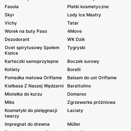
Fasola
Płatki kosmetyczne
Skyr
Lody Ice Mastry
Vichy
Tatar
Worek na buty Paso
4Move
Dezodorant
WK Dzik
Ocet spirytusowy Społem
Tygryski
Kielce
Karteczki samoprzylepne
Boczek surowy
Kotlety
Borelli
Pomadka matowa Oriflame
Balsam do ust Oriflame
Kiełbasa Z Naszej Wędzarni
Barattolino
Miotełka do kurzu
Domarex
Miks
Zgrzewarka próżniowa
Kosmetyki do pielęgnacji
Łaciaty
twarzy
Impregnat do drewna
Müller