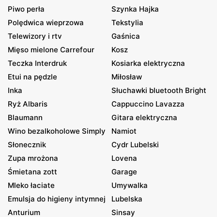
Piwo perła
Szynka Hajka
Polędwica wieprzowa
Tekstylia
Telewizory i rtv
Gaśnica
Mięso mielone Carrefour
Kosz
Teczka Interdruk
Kosiarka elektryczna
Etui na pędzle
Miłosław
Inka
Słuchawki bluetooth Bright
Ryż Albaris
Cappuccino Lavazza
Blaumann
Gitara elektryczna
Wino bezalkoholowe Simply
Namiot
Słonecznik
Cydr Lubelski
Zupa mrożona
Lovena
Śmietana zott
Garage
Mleko łaciate
Umywalka
Emulsja do higieny intymnej
Lubelska
Anturium
Sinsay