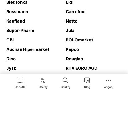
Biedronka
Lidl
Rossmann
Carrefour
Kaufland
Netto
Super-Pharm
Jula
OBI
POLOmarket
Auchan Hipermarket
Pepco
Dino
Douglas
Jysk
RTV EURO AGD
Action
Media Expert
Deichmann
Media Markt
Gazetki
Oferty
Szukaj
Blog
Więcej
Ding.pl to serwis internetowy prezentujący
gazetki promocyjne
oraz
katalogi
sklepów i dużych sieci handlowych. Dzięki
geolokalizacji otrzymasz przede wszystkim oferty sklepów, z
Twojego bliskiego otoczenia. Dodatkowo na stronie znajdziesz
adresy sklepów, więc w trakcie podróży bez problemu trafisz do
ulubionego sklepu.