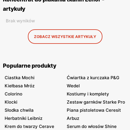
artykuły
Brak wyników
ZOBACZ WSZYSTKIE ARTYKUŁY
Popularne produkty
Ciastka Mochi
Ćwiartka z kurczaka P&G
Kiełbasa Mróz
Wedel
Colorino
Kostiumy i komplety
Klocki
Zestaw garnków Starke Pro
Słodka chwila
Piana pistoletowa Ceresit
Herbatniki Leibniz
Arbuz
Krem do twarzy Cerave
Serum do włosów Shine