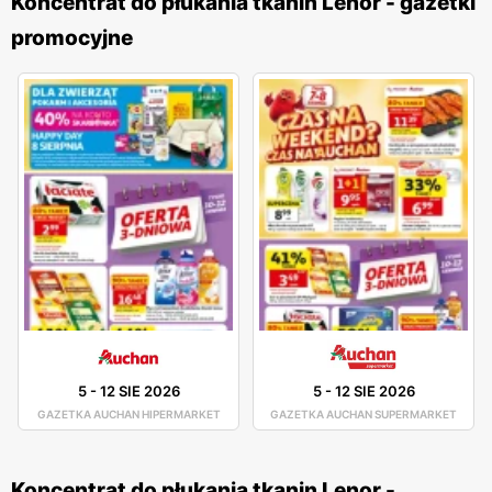
Koncentrat do płukania tkanin Lenor - gazetki
promocyjne
5
-
12 SIE 2026
5
-
12 SIE 2026
GAZETKA AUCHAN HIPERMARKET
GAZETKA AUCHAN SUPERMARKET
Koncentrat do płukania tkanin Lenor -