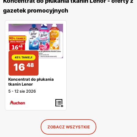
Koncentrat do płukania tkanin Lenor - oferty z
gazetek promocyjnych
45% TANIEJ!
16
48
Koncentrat do płukania
tkanin Lenor
5
-
12 sie 2026
ZOBACZ WSZYSTKIE