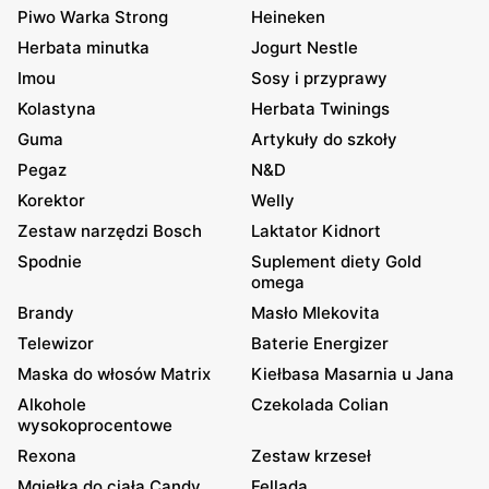
Piwo Warka Strong
Heineken
Herbata minutka
Jogurt Nestle
Imou
Sosy i przyprawy
Kolastyna
Herbata Twinings
Guma
Artykuły do szkoły
Pegaz
N&D
Korektor
Welly
Zestaw narzędzi Bosch
Laktator Kidnort
Spodnie
Suplement diety Gold
omega
Brandy
Masło Mlekovita
Telewizor
Baterie Energizer
Maska do włosów Matrix
Kiełbasa Masarnia u Jana
Alkohole
Czekolada Colian
wysokoprocentowe
Rexona
Zestaw krzeseł
Mgiełka do ciała Candy
Fellada