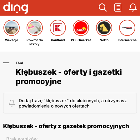
Wakacje
Powrót do
Kaufland
POLOmarket
Netto
Intermarche
szkoły!
TAGI
Kłębuszek - oferty i gazetki
promocyjne
Dodaj frazę "kłębuszek" do ulubionych, a otrzymasz
powiadomienia o nowych ofertach
Kłębuszek - oferty z gazetek promocyjnych
Brak wyników