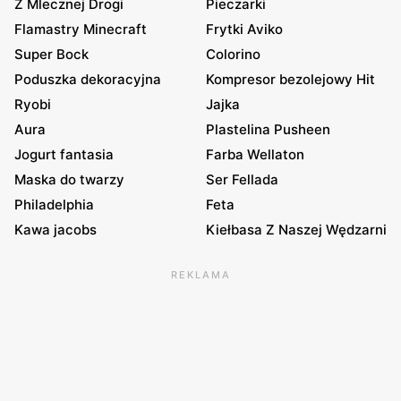
Z Mlecznej Drogi
Pieczarki
Flamastry Minecraft
Frytki Aviko
Super Bock
Colorino
Poduszka dekoracyjna
Kompresor bezolejowy Hit
Ryobi
Jajka
Aura
Plastelina Pusheen
Jogurt fantasia
Farba Wellaton
Maska do twarzy
Ser Fellada
Philadelphia
Feta
Kawa jacobs
Kiełbasa Z Naszej Wędzarni
REKLAMA