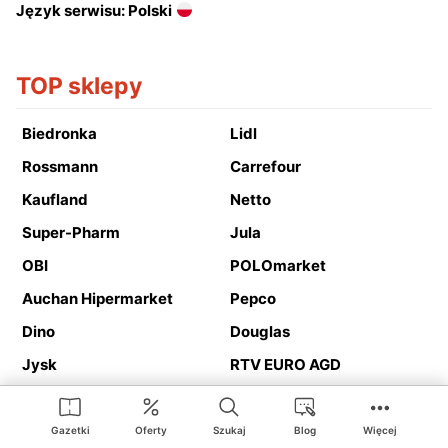
Język serwisu: Polski
TOP sklepy
Biedronka
Lidl
Rossmann
Carrefour
Kaufland
Netto
Super-Pharm
Jula
OBI
POLOmarket
Auchan Hipermarket
Pepco
Dino
Douglas
Jysk
RTV EURO AGD
Action
Media Expert
Deichmann
Media Markt
Gazetki
Oferty
Szukaj
Blog
Więcej