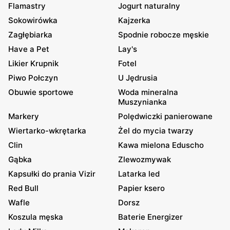
Flamastry
Jogurt naturalny
Sokowirówka
Kajzerka
Zagłębiarka
Spodnie robocze męskie
Have a Pet
Lay's
Likier Krupnik
Fotel
Piwo Połczyn
U Jędrusia
Obuwie sportowe
Woda mineralna
Muszynianka
Markery
Polędwiczki panierowane
Wiertarko-wkrętarka
Żel do mycia twarzy
Clin
Kawa mielona Eduscho
Gąbka
Zlewozmywak
Kapsułki do prania Vizir
Latarka led
Red Bull
Papier ksero
Wafle
Dorsz
Koszula męska
Baterie Energizer