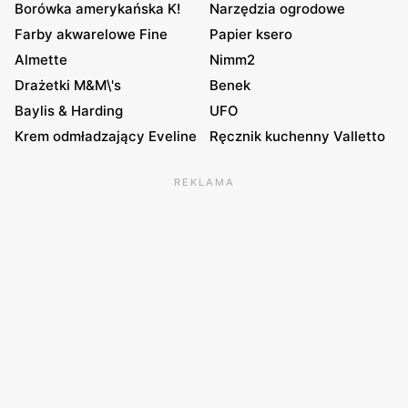
Borówka amerykańska K!
Narzędzia ogrodowe
Farby akwarelowe Fine
Papier ksero
Almette
Nimm2
Drażetki M&M\'s
Benek
Baylis & Harding
UFO
Krem odmładzający Eveline
Ręcznik kuchenny Valletto
REKLAMA