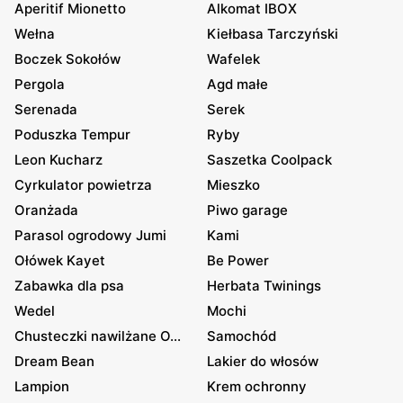
Aperitif Mionetto
Alkomat IBOX
Wełna
Kiełbasa Tarczyński
Boczek Sokołów
Wafelek
Pergola
Agd małe
Serenada
Serek
Poduszka Tempur
Ryby
Leon Kucharz
Saszetka Coolpack
Cyrkulator powietrza
Mieszko
Oranżada
Piwo garage
Parasol ogrodowy Jumi
Kami
Ołówek Kayet
Be Power
Zabawka dla psa
Herbata Twinings
Wedel
Mochi
Chusteczki nawilżane O...
Samochód
Dream Bean
Lakier do włosów
Lampion
Krem ochronny