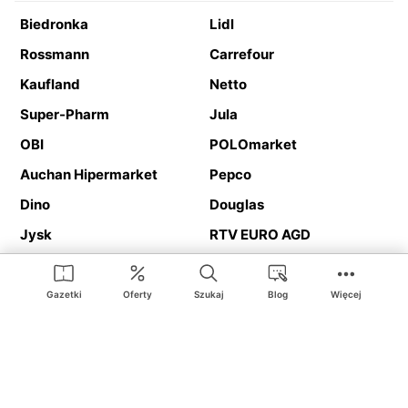
Biedronka
Lidl
Rossmann
Carrefour
Kaufland
Netto
Super-Pharm
Jula
OBI
POLOmarket
Auchan Hipermarket
Pepco
Dino
Douglas
Jysk
RTV EURO AGD
Action
Media Expert
Deichmann
Media Markt
Gazetki
Oferty
Szukaj
Blog
Więcej
Ding.pl to serwis internetowy prezentujący
gazetki promocyjne
oraz
katalogi
sklepów i dużych sieci handlowych. Dzięki
geolokalizacji otrzymasz przede wszystkim oferty sklepów, z
Twojego bliskiego otoczenia. Dodatkowo na stronie znajdziesz
adresy sklepów, więc w trakcie podróży bez problemu trafisz do