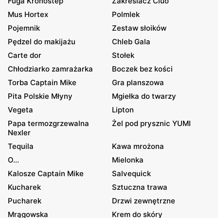
Fuga Kronostep
Zakreślacz Cluo
Mus Hortex
Polmlek
Pojemnik
Zestaw słoików
Pędzel do makijażu
Chleb Gala
Carte dor
Stołek
Chłodziarko zamrażarka
Boczek bez kości
Torba Captain Mike
Gra planszowa
Pita Polskie Młyny
Mgiełka do twarzy
Vegeta
Lipton
Papa termozgrzewalna
Żel pod prysznic YUMI
Nexler
Tequila
Kawa mrożona
O...
Mielonka
Kalosze Captain Mike
Salvequick
Kucharek
Sztuczna trawa
Pucharek
Drzwi zewnętrzne
Mrągowska
Krem do skóry