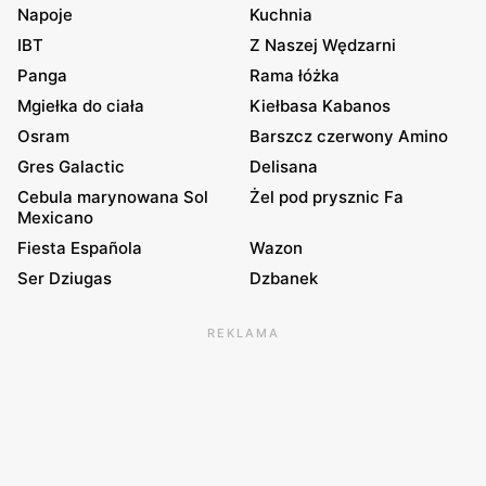
Napoje
Kuchnia
IBT
Z Naszej Wędzarni
Panga
Rama łóżka
Mgiełka do ciała
Kiełbasa Kabanos
Osram
Barszcz czerwony Amino
Gres Galactic
Delisana
Cebula marynowana Sol
Żel pod prysznic Fa
Mexicano
Fiesta Española
Wazon
Ser Dziugas
Dzbanek
REKLAMA