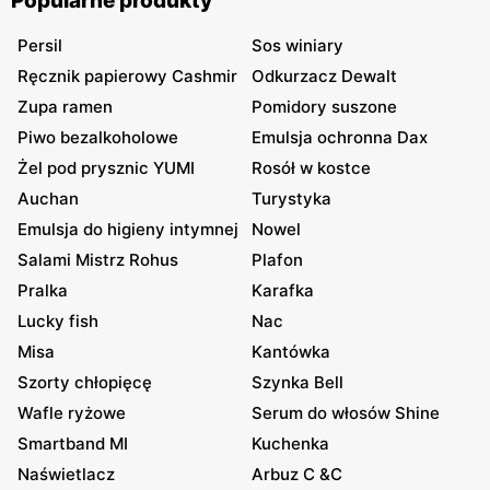
Popularne produkty
Persil
Sos winiary
Ręcznik papierowy Cashmir
Odkurzacz Dewalt
Zupa ramen
Pomidory suszone
Piwo bezalkoholowe
Emulsja ochronna Dax
Żel pod prysznic YUMI
Rosół w kostce
Auchan
Turystyka
Emulsja do higieny intymnej
Nowel
Salami Mistrz Rohus
Plafon
Pralka
Karafka
Lucky fish
Nac
Misa
Kantówka
Szorty chłopięcę
Szynka Bell
Wafle ryżowe
Serum do włosów Shine
Smartband MI
Kuchenka
Naświetlacz
Arbuz C &C