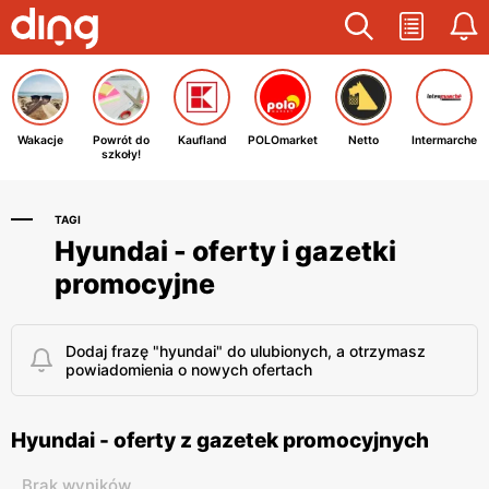
Wakacje
Powrót do
Kaufland
POLOmarket
Netto
Intermarche
szkoły!
TAGI
Hyundai - oferty i gazetki
promocyjne
Dodaj frazę "hyundai" do ulubionych, a otrzymasz
powiadomienia o nowych ofertach
Hyundai - oferty z gazetek promocyjnych
Brak wyników