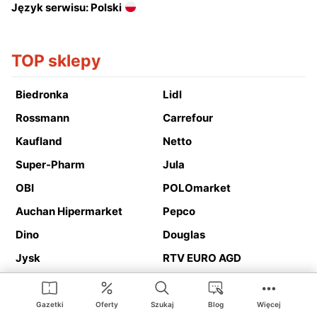
Język serwisu: Polski
TOP sklepy
Biedronka
Lidl
Rossmann
Carrefour
Kaufland
Netto
Super-Pharm
Jula
OBI
POLOmarket
Auchan Hipermarket
Pepco
Dino
Douglas
Jysk
RTV EURO AGD
Action
Media Expert
Deichmann
Media Markt
Gazetki
Oferty
Szukaj
Blog
Więcej