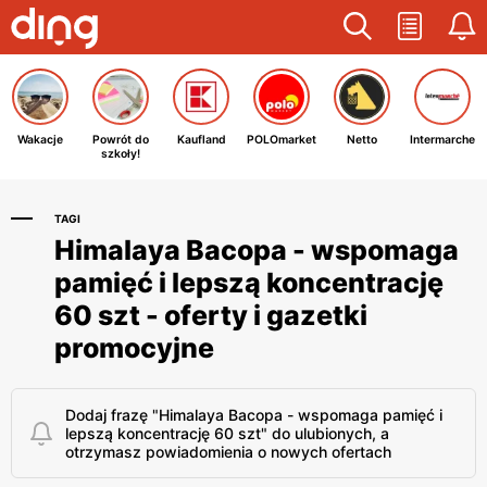
Wakacje
Powrót do
Kaufland
POLOmarket
Netto
Intermarche
szkoły!
TAGI
Himalaya Bacopa - wspomaga
pamięć i lepszą koncentrację
60 szt - oferty i gazetki
promocyjne
Dodaj frazę "Himalaya Bacopa - wspomaga pamięć i
lepszą koncentrację 60 szt" do ulubionych, a
otrzymasz powiadomienia o nowych ofertach