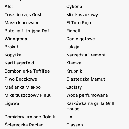
Ale!
Cykoria
Tusz do rzęs Gosh
Mix tłuszczowy
Masło klarowane
El Toro Rojo
Butelka filtrująca Dafi
Einhell
Winogrona
Danie gotowe
Brokuł
Luksja
Kopytka
Narzędzia i remont
Karl Lagerfeld
Klamka
Bombonierka Toffifee
Krupnik
Piwo Beczkowe
Ciasteczka Mamut
Maślanka Mlekpol
Łaciaty
Miks tłuszczowy Finuu
Woda perfumowana
Ligawa
Karkówka na grilla Grill
House
Pomidory krojone Rolnik
Lin
Ściereczka Paclan
Classen