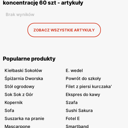
koncentrację 60 szt - artykuły
Brak wyników
ZOBACZ WSZYSTKIE ARTYKUŁY
Popularne produkty
Kiełbaski Sokołów
E. wedel
Śpiżarnia Dworska
Powrót do szkoły
Stół ogrodowy
Filet z piersi kurczaka'
Sok Sok z Gór
Ekspres do kawy
Kopernik
Szafa
Sofa
Sushi Sakura
Suszarka na pranie
Fotel E
Mascarpone
Smartband