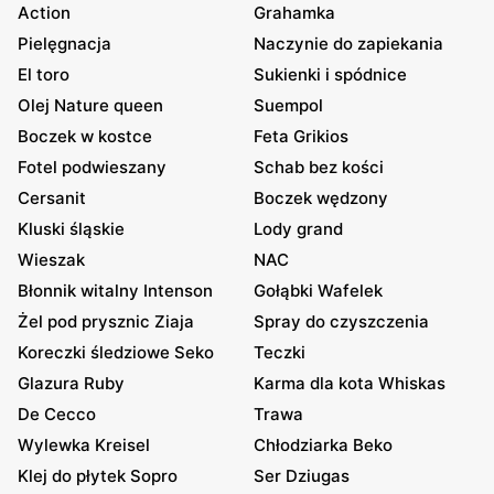
Action
Grahamka
Pielęgnacja
Naczynie do zapiekania
El toro
Sukienki i spódnice
Olej Nature queen
Suempol
Boczek w kostce
Feta Grikios
Fotel podwieszany
Schab bez kości
Cersanit
Boczek wędzony
Kluski śląskie
Lody grand
Wieszak
NAC
Błonnik witalny Intenson
Gołąbki Wafelek
Żel pod prysznic Ziaja
Spray do czyszczenia
Koreczki śledziowe Seko
Teczki
Glazura Ruby
Karma dla kota Whiskas
De Cecco
Trawa
Wylewka Kreisel
Chłodziarka Beko
Klej do płytek Sopro
Ser Dziugas