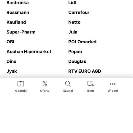
Biedronka
Lidl
Rossmann
Carrefour
Kaufland
Netto
Super-Pharm
Jula
OBI
POLOmarket
Auchan Hipermarket
Pepco
Dino
Douglas
Jysk
RTV EURO AGD
Action
Media Expert
Deichmann
Media Markt
Gazetki
Oferty
Szukaj
Blog
Więcej
Ding.pl to serwis internetowy prezentujący
gazetki promocyjne
oraz
katalogi
sklepów i dużych sieci handlowych. Dzięki
geolokalizacji otrzymasz przede wszystkim oferty sklepów, z
Twojego bliskiego otoczenia. Dodatkowo na stronie znajdziesz
adresy sklepów, więc w trakcie podróży bez problemu trafisz do
ulubionego sklepu.