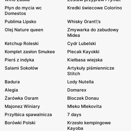
Płyn do mycia wc
Kredki świecowe Colorino
Domestos
Publima Lipsko
Whisky Grant\'s
Olej Nature queen
Zmywarka do zabudowy
Midea
Ketchup Roleski
Cydr Lubelski
Komplet zasłon Smukee
Plecak Kayokki
Pierś z indyka
Kiełbasa wiejska
Salami Sokołów
Artykuły piśmiennicze
Stitch
Badura
Lody Nutella
Alegia
Domarex
Żarówka Osram
Bloczek Donau
Majonez Winiary
Mleko Mlekovita
Przyłbica spawalnicza
7 days
Borówki Polski
Krzesło kempingowe
Kayoba