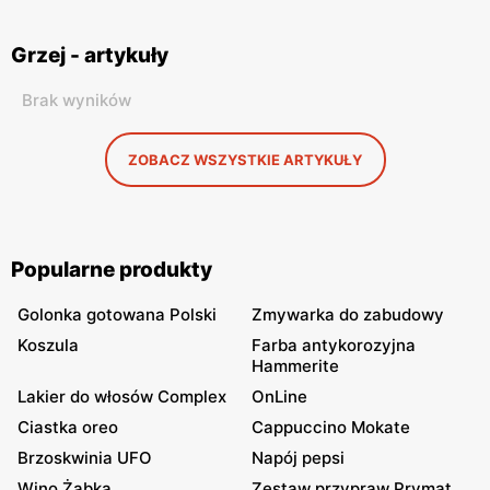
Grzej - artykuły
Brak wyników
ZOBACZ WSZYSTKIE ARTYKUŁY
Popularne produkty
Golonka gotowana Polski
Zmywarka do zabudowy
Koszula
Farba antykorozyjna
Hammerite
Lakier do włosów Complex
OnLine
Ciastka oreo
Cappuccino Mokate
Brzoskwinia UFO
Napój pepsi
Wino Żabka
Zestaw przypraw Prymat