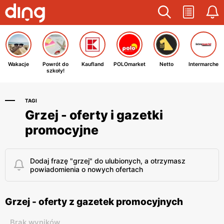
Wakacje
Powrót do
Kaufland
POLOmarket
Netto
Intermarche
szkoły!
TAGI
Grzej - oferty i gazetki
promocyjne
Dodaj frazę "grzej" do ulubionych, a otrzymasz
powiadomienia o nowych ofertach
Grzej - oferty z gazetek promocyjnych
Brak wyników