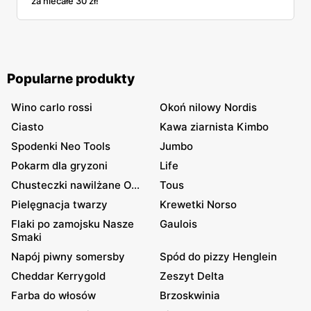
za niecałe 30 zł!
Popularne produkty
Wino carlo rossi
Okoń nilowy Nordis
Ciasto
Kawa ziarnista Kimbo
Spodenki Neo Tools
Jumbo
Pokarm dla gryzoni
Life
Chusteczki nawilżane O...
Tous
Pielęgnacja twarzy
Krewetki Norso
Flaki po zamojsku Nasze
Gaulois
Smaki
Napój piwny somersby
Spód do pizzy Henglein
Cheddar Kerrygold
Zeszyt Delta
Farba do włosów
Brzoskwinia