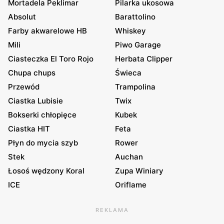
Mortadela Peklimar
Pilarka ukosowa
Absolut
Barattolino
Farby akwarelowe HB
Whiskey
Mili
Piwo Garage
Ciasteczka El Toro Rojo
Herbata Clipper
Chupa chups
Świeca
Przewód
Trampolina
Ciastka Lubisie
Twix
Bokserki chłopięce
Kubek
Ciastka HIT
Feta
Płyn do mycia szyb
Rower
Stek
Auchan
Łosoś wędzony Koral
Zupa Winiary
ICE
Oriflame
REKLAMA