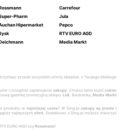
Rossmann
Carrefour
Super-Pharm
Jula
Auchan Hipermarket
Pepco
Jysk
RTV EURO AGD
Deichmann
Media Markt
 otrzymasz przede wszystkim oferty sklepów, z Twojego bliskiego
epów i rozsądnie zaplanujecie
zakupy
. Chcesz tanio kupić
cukier
z nową gazetkę promocyjną sklepu:
Lidl
, Biedronka,
Media Markt
oś produktu w
najniższej cenie
? W Ding.pl
zakupy są proste i
egapisz najlepszych
ofert
. Dodatkowo z Ding.pl możesz stworzyć
 RTV EURO AGD czy
Rossmann
!