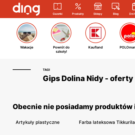
Gazetki
Produkty
Sklepy
Blog
Dni 
Wakacje
Powrót do
Kaufland
POLOmar
szkoły!
TAGI
Gips Dolina Nidy - oferty
Obecnie nie posiadamy produktów i 
Artykuły plastyczne
Farba lateksowa Tikkurila