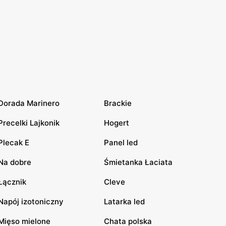
Dorada Marinero
Brackie
Precelki Lajkonik
Hogert
Plecak E
Panel led
Na dobre
Śmietanka Łaciata
Łącznik
Cleve
Napój izotoniczny
Latarka led
Mięso mielone
Chata polska