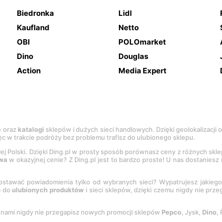
Biedronka
Lidl
Kaufland
Netto
OBI
POLOmarket
Dino
Douglas
Action
Media Expert
e
oraz
katalogi
sklepów i dużych sieci handlowych. Dzięki geolokalizacji
c w trakcie podróży bez problemu trafisz do ulubionego sklepu.
łej Polski. Dzięki Ding.pl w prosty sposób porównasz ceny z różnych skl
wa
w okazyjnej cenie? Z Ding.pl jest to bardzo proste! U nas dostanies
stawać powiadomienia tylko od wybranych sieci? Wypatrujesz jakieg
a do
ulubionych produktów
i sieci sklepów, dzięki czemu nigdy nie prz
Z nami nigdy nie przegapisz nowych promocji sklepów
Pepco
, Jysk,
Dino
,