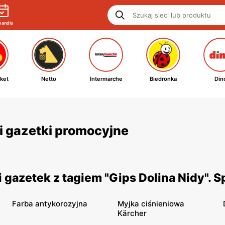
handlu
ket
Netto
Intermarche
Biedronka
Din
 i gazetki promocyjne
gazetek z tagiem "Gips Dolina Nidy". 
Farba antykorozyjna
Myjka ciśnieniowa
Kärcher