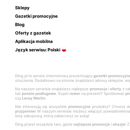
Sklepy
Gazetki promocyjne
Blog
Oferty z gazetek
Aplikacja mobilna
Język serwisu: Polski
Ding.pl to serwis internetowy prezentujący
gazetki promocyjn
otoczenia. Dodatkowo na stronie znajdziesz adresy sklepów, wię
Na naszym serwisie znajdziesz najlepsze
promocje
i
oferty
z ca
lub
panele podłogowe
. Kupić
rower
na prezent? Spróbować
pi
czy
Leroy Merlin
.
Nie interesują cię wszystkie
promocyjne
produkty? Chcesz do
przyjemne
! W naszym serwisie możesz włączyć powiadomieni
listę zakupową, którą zabierzesz ze sobą!
Ding.pl jest wszędzie tam, gdzie
najlepsze promocje
i
okazje
! 