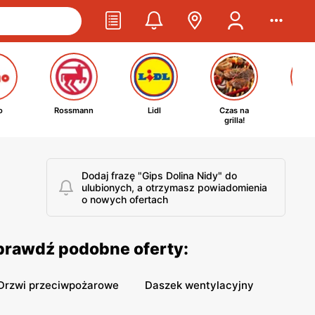
o
Rossmann
Lidl
Czas na
Ta
grilla!
kosm
Dodaj frazę "Gips Dolina Nidy" do
ulubionych, a otrzymasz powiadomienia
o nowych ofertach
Sprawdź podobne oferty:
Drzwi przeciwpożarowe
Daszek wentylacyjny