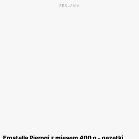
REKLAMA
Frostella Pierogi z mięsem 400 g - gazetki