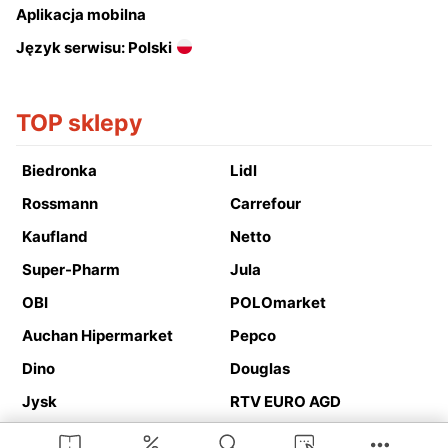
Aplikacja mobilna
Język serwisu: Polski
TOP sklepy
Biedronka
Lidl
Rossmann
Carrefour
Kaufland
Netto
Super-Pharm
Jula
OBI
POLOmarket
Auchan Hipermarket
Pepco
Dino
Douglas
Jysk
RTV EURO AGD
Action
Media Expert