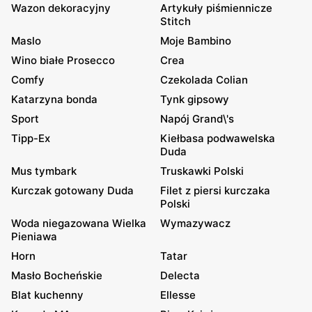
Wazon dekoracyjny
Artykuły piśmiennicze
Stitch
Maslo
Moje Bambino
Wino białe Prosecco
Crea
Comfy
Czekolada Colian
Katarzyna bonda
Tynk gipsowy
Sport
Napój Grand\'s
Tipp-Ex
Kiełbasa podwawelska
Duda
Mus tymbark
Truskawki Polski
Kurczak gotowany Duda
Filet z piersi kurczaka
Polski
Woda niegazowana Wielka
Wymazywacz
Pieniawa
Horn
Tatar
Masło Bocheńskie
Delecta
Blat kuchenny
Ellesse