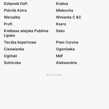
Dzbanek Dafi
Krakus
Piórnik Astra
Mlekovita
Wersalka
Winiarka C &C
Profi
Ksero
Kiełbasa wiejska Publima
Seko
Lipsko
Teczka kopertowa
Piwo Corona
Cisowianka
Ogonówka
Ogiński
Mdf
Solniczka
Aleksandria
REKLAMA