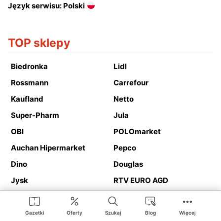
Język serwisu: Polski
TOP sklepy
Biedronka
Lidl
Rossmann
Carrefour
Kaufland
Netto
Super-Pharm
Jula
OBI
POLOmarket
Auchan Hipermarket
Pepco
Dino
Douglas
Jysk
RTV EURO AGD
Action
Media Expert
Deichmann
Media Markt
Gazetki
Oferty
Szukaj
Blog
Więcej