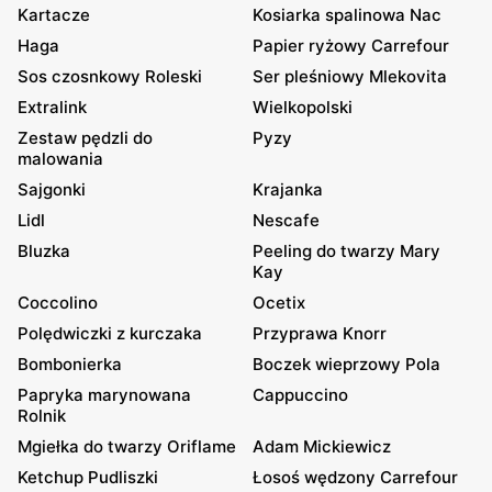
Kartacze
Kosiarka spalinowa Nac
Haga
Papier ryżowy Carrefour
Sos czosnkowy Roleski
Ser pleśniowy Mlekovita
Extralink
Wielkopolski
Zestaw pędzli do
Pyzy
malowania
Sajgonki
Krajanka
Lidl
Nescafe
Bluzka
Peeling do twarzy Mary
Kay
Coccolino
Ocetix
Polędwiczki z kurczaka
Przyprawa Knorr
Bombonierka
Boczek wieprzowy Pola
Papryka marynowana
Cappuccino
Rolnik
Mgiełka do twarzy Oriflame
Adam Mickiewicz
Ketchup Pudliszki
Łosoś wędzony Carrefour