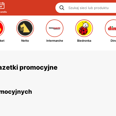
handlu
ket
Netto
Intermarche
Biedronka
Din
gazetki promocyjne
romocyjnych