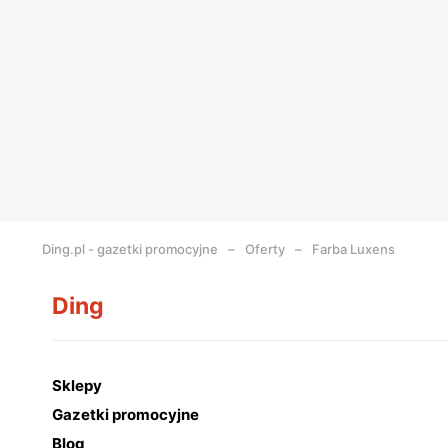
Ding.pl - gazetki promocyjne
Oferty
Farba Luxens
Ding
Sklepy
Gazetki promocyjne
Blog