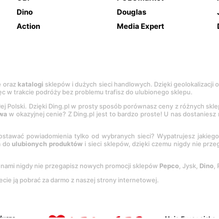
Dino
Douglas
Action
Media Expert
e
oraz
katalogi
sklepów i dużych sieci handlowych. Dzięki geolokalizacji
c w trakcie podróży bez problemu trafisz do ulubionego sklepu.
łej Polski. Dzięki Ding.pl w prosty sposób porównasz ceny z różnych skl
wa
w okazyjnej cenie? Z Ding.pl jest to bardzo proste! U nas dostanies
stawać powiadomienia tylko od wybranych sieci? Wypatrujesz jakieg
a do
ulubionych produktów
i sieci sklepów, dzięki czemu nigdy nie prz
Z nami nigdy nie przegapisz nowych promocji sklepów
Pepco
, Jysk,
Dino
,
ecie ją pobrać za darmo z naszej strony internetowej.