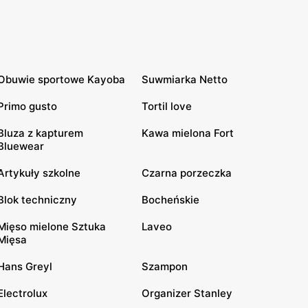
Obuwie sportowe Kayoba
Suwmiarka Netto
Primo gusto
Tortil love
Bluza z kapturem
Kawa mielona Fort
Bluewear
Artykuły szkolne
Czarna porzeczka
Blok techniczny
Bocheńskie
Mięso mielone Sztuka
Laveo
Mięsa
Hans Greyl
Szampon
Electrolux
Organizer Stanley