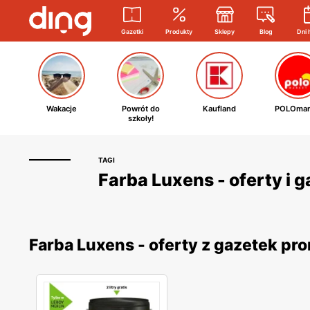
Gazetki
Produkty
Sklepy
Blog
Dni 
Wakacje
Powrót do
Kaufland
POLOmar
szkoły!
TAGI
Farba Luxens - oferty i 
Farba Luxens - oferty z gazetek p