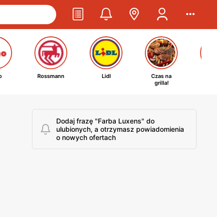
o
Rossmann
Lidl
Czas na
Ta
grilla!
kosm
Dodaj frazę "Farba Luxens" do
ulubionych, a otrzymasz powiadomienia
o nowych ofertach