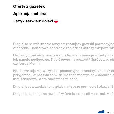
Oferty z gazetek
Aplikacja mobilna
Język serwisu: Polski
Ding.pl to serwis internetowy prezentujący
gazetki promocyjn
otoczenia. Dodatkowo na stronie znajdziesz adresy sklepów, wię
Na naszym serwisie znajdziesz najlepsze
promocje
i
oferty
z ca
lub
panele podłogowe
. Kupić
rower
na prezent? Spróbować
pi
czy
Leroy Merlin
.
Nie interesują cię wszystkie
promocyjne
produkty? Chcesz do
przyjemne
! W naszym serwisie możesz włączyć powiadomieni
listę zakupową, którą zabierzesz ze sobą!
Ding.pl jest wszędzie tam, gdzie
najlepsze promocje
i
okazje
! 
Ding.pl jest dostępne również w formie
aplikacji mobilnej
. Moż