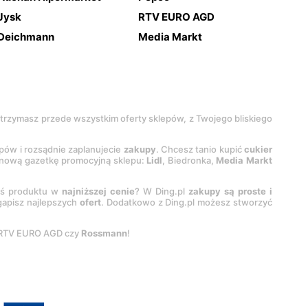
Jysk
RTV EURO AGD
Deichmann
Media Markt
 otrzymasz przede wszystkim oferty sklepów, z Twojego bliskiego
epów i rozsądnie zaplanujecie
zakupy
. Chcesz tanio kupić
cukier
z nową gazetkę promocyjną sklepu:
Lidl
, Biedronka,
Media Markt
oś produktu w
najniższej cenie
? W Ding.pl
zakupy są proste i
egapisz najlepszych
ofert
. Dodatkowo z Ding.pl możesz stworzyć
 RTV EURO AGD czy
Rossmann
!