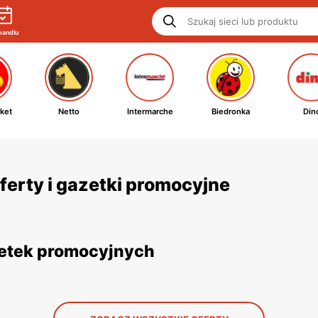
handlu
ket
Netto
Intermarche
Biedronka
Din
ferty i gazetki promocyjne
azetek promocyjnych