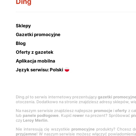
Ding
Sklepy
Gazetki promocyjne
Blog
Oferty z gazetek
Aplikacja mobilna
Język serwisu: Polski
Ding.pl to serwis internetowy prezentujący
gazetki promocyjn
otoczenia. Dodatkowo na stronie znajdziesz adresy sklepów, wię
Na naszym serwisie znajdziesz najlepsze
promocje
i
oferty
z ca
lub
panele podłogowe
. Kupić
rower
na prezent? Spróbować
pi
czy
Leroy Merlin
.
Nie interesują cię wszystkie
promocyjne
produkty? Chcesz do
przyjemne
! W naszym serwisie możesz włączyć powiadomieni