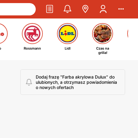
o
Rossmann
Lidl
Czas na
Ta
grilla!
kosm
Dodaj frazę "Farba akrylowa Dulux" do
ulubionych, a otrzymasz powiadomienia
o nowych ofertach