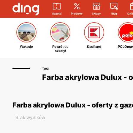
Gazetki
Produkty
Sklepy
Blog
Dni 
Wakacje
Powrót do
Kaufland
POLOmar
szkoły!
TAGI
Farba akrylowa Dulux - o
Farba akrylowa Dulux - oferty z g
Brak wyników