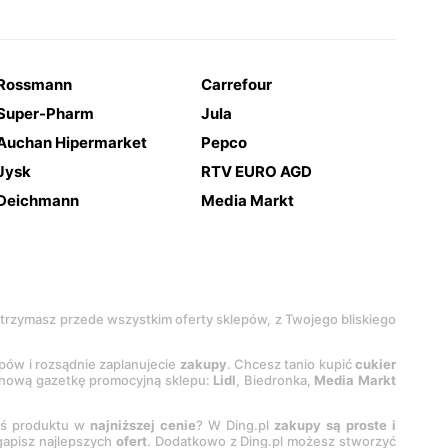
Rossmann
Carrefour
Super-Pharm
Jula
Auchan Hipermarket
Pepco
Jysk
RTV EURO AGD
Deichmann
Media Markt
 otrzymasz przede wszystkim oferty sklepów, z Twojego bliskiego
epów i rozsądnie zaplanujecie
zakupy
. Chcesz tanio kupić
cukier
z nową gazetkę promocyjną sklepu:
Lidl
, Biedronka,
Media Markt
oś produktu w
najniższej cenie
? W Ding.pl
zakupy są proste i
egapisz najlepszych
ofert
. Dodatkowo z Ding.pl możesz stworzyć