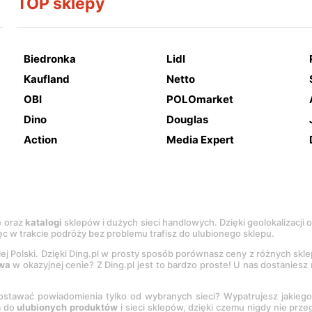
TOP sklepy
Biedronka
Lidl
Kaufland
Netto
OBI
POLOmarket
Dino
Douglas
Action
Media Expert
e
oraz
katalogi
sklepów i dużych sieci handlowych. Dzięki geolokalizacji
c w trakcie podróży bez problemu trafisz do ulubionego sklepu.
łej Polski. Dzięki Ding.pl w prosty sposób porównasz ceny z różnych skl
wa
w okazyjnej cenie? Z Ding.pl jest to bardzo proste! U nas dostanies
stawać powiadomienia tylko od wybranych sieci? Wypatrujesz jakieg
a do
ulubionych produktów
i sieci sklepów, dzięki czemu nigdy nie prz