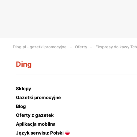
Ding.pl - gazetki promocyjne
Oferty
Ekspresy do kawy Tch
Ding
Sklepy
Gazetki promocyjne
Blog
Oferty z gazetek
Aplikacja mobilna
Język serwisu: Polski