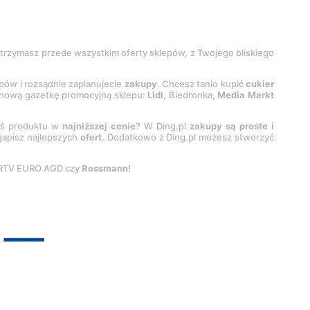
 otrzymasz przede wszystkim oferty sklepów, z Twojego bliskiego
epów i rozsądnie zaplanujecie
zakupy
. Chcesz tanio kupić
cukier
z nową gazetkę promocyjną sklepu:
Lidl
, Biedronka,
Media Markt
oś produktu w
najniższej cenie
? W Ding.pl
zakupy są proste i
egapisz najlepszych
ofert
. Dodatkowo z Ding.pl możesz stworzyć
 RTV EURO AGD czy
Rossmann
!