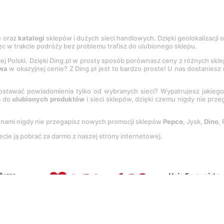
e
oraz
katalogi
sklepów i dużych sieci handlowych. Dzięki geolokalizacji
c w trakcie podróży bez problemu trafisz do ulubionego sklepu.
łej Polski. Dzięki Ding.pl w prosty sposób porównasz ceny z różnych skl
wa
w okazyjnej cenie? Z Ding.pl jest to bardzo proste! U nas dostanies
stawać powiadomienia tylko od wybranych sieci? Wypatrujesz jakieg
a do
ulubionych produktów
i sieci sklepów, dzięki czemu nigdy nie prz
Z nami nigdy nie przegapisz nowych promocji sklepów
Pepco
, Jysk,
Dino
,
ecie ją pobrać za darmo z naszej strony internetowej.