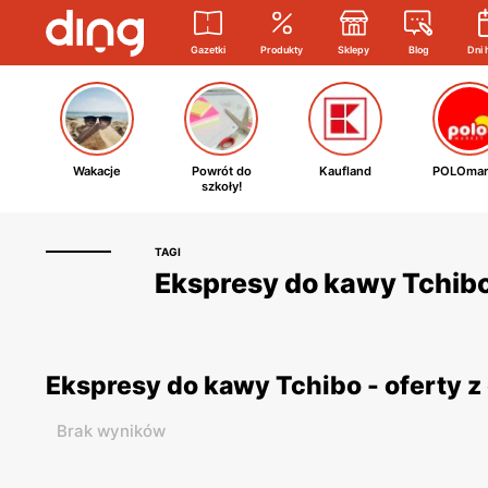
Gazetki
Produkty
Sklepy
Blog
Dni 
Wakacje
Powrót do
Kaufland
POLOmar
szkoły!
TAGI
Ekspresy do kawy Tchibo 
Ekspresy do kawy Tchibo - oferty 
Brak wyników