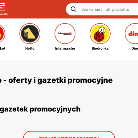
handlu
ket
Netto
Intermarche
Biedronka
Din
- oferty i gazetki promocyjne
z gazetek promocyjnych