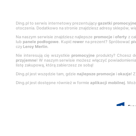
Ding.pl to serwis internetowy prezentujący
gazetki promocyjn
otoczenia. Dodatkowo na stronie znajdziesz adresy sklepów, wię
Na naszym serwisie znajdziesz najlepsze
promocje
i
oferty
z ca
lub
panele podłogowe
. Kupić
rower
na prezent? Spróbować
pi
czy
Leroy Merlin
.
Nie interesują cię wszystkie
promocyjne
produkty? Chcesz do
przyjemne
! W naszym serwisie możesz włączyć powiadomieni
listę zakupową, którą zabierzesz ze sobą!
Ding.pl jest wszędzie tam, gdzie
najlepsze promocje
i
okazje
! 
Ding.pl jest dostępne również w formie
aplikacji mobilnej
. Moż