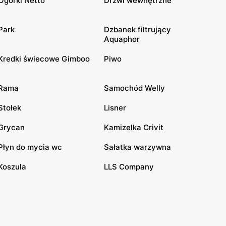
Ogórki Netto
Drzwi wewnętrzne
Park
Dzbanek filtrujący
Aquaphor
Kredki świecowe Gimboo
Piwo
Rama
Samochód Welly
Stołek
Lisner
Grycan
Kamizelka Crivit
Płyn do mycia wc
Sałatka warzywna
Koszula
LLS Company