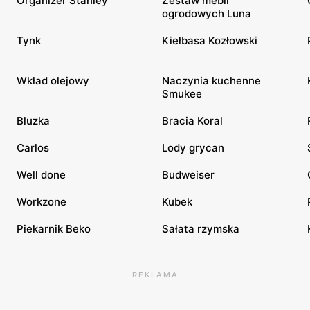
Organizer Stanley
Zestaw mebli
ogrodowych Luna
Tynk
Kiełbasa Kozłowski
Wkład olejowy
Naczynia kuchenne
Smukee
Bluzka
Bracia Koral
Carlos
Lody grycan
Well done
Budweiser
Workzone
Kubek
Piekarnik Beko
Sałata rzymska
REKLAMA