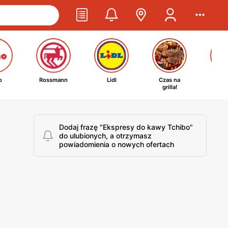
o
Rossmann
Lidl
Czas na
Ta
grilla!
kosm
Dodaj frazę "Ekspresy do kawy Tchibo"
do ulubionych, a otrzymasz
powiadomienia o nowych ofertach