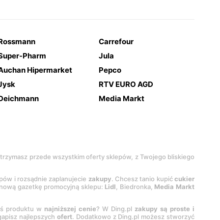
Rossmann
Carrefour
Super-Pharm
Jula
Auchan Hipermarket
Pepco
Jysk
RTV EURO AGD
Deichmann
Media Markt
 otrzymasz przede wszystkim oferty sklepów, z Twojego bliskiego
epów i rozsądnie zaplanujecie
zakupy
. Chcesz tanio kupić
cukier
z nową gazetkę promocyjną sklepu:
Lidl
, Biedronka,
Media Markt
oś produktu w
najniższej cenie
? W Ding.pl
zakupy są proste i
egapisz najlepszych
ofert
. Dodatkowo z Ding.pl możesz stworzyć