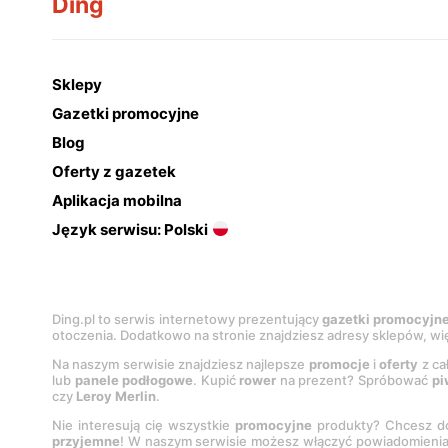
Ding
Sklepy
Gazetki promocyjne
Blog
Oferty z gazetek
Aplikacja mobilna
Język serwisu: Polski
Ding.pl to serwis internetowy prezentujący
gazetki promocyjn
otoczenia. Dodatkowo na stronie znajdziesz adresy sklepów, wię
Na naszym serwisie znajdziesz najlepsze
promocje
i
oferty
z ca
lub
panele podłogowe
. Kupić
rower
na prezent? Spróbować
pi
czy
Leroy Merlin
.
Nie interesują cię wszystkie
promocyjne
produkty? Chcesz do
przyjemne
! W naszym serwisie możesz włączyć powiadomieni