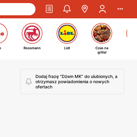
o
Rossmann
Lidl
Czas na
Ta
grilla!
kosm
Dodaj frazę "Dżem MK" do ulubionych, a
otrzymasz powiadomienia o nowych
ofertach