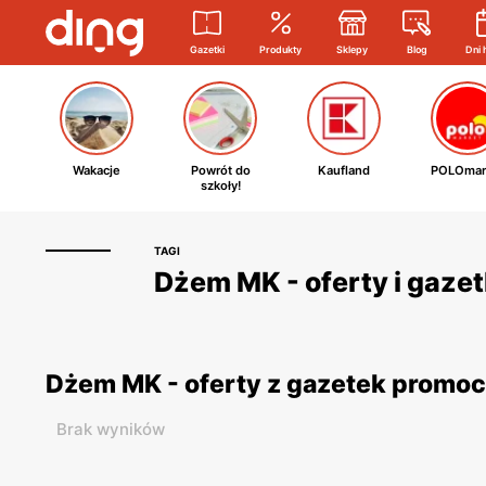
Gazetki
Produkty
Sklepy
Blog
Dni 
Wakacje
Powrót do
Kaufland
POLOmar
szkoły!
TAGI
Dżem MK - oferty i gaze
Dżem MK - oferty z gazetek promo
Brak wyników