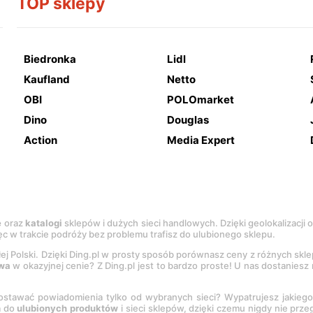
TOP sklepy
Biedronka
Lidl
Kaufland
Netto
OBI
POLOmarket
Dino
Douglas
Action
Media Expert
e
oraz
katalogi
sklepów i dużych sieci handlowych. Dzięki geolokalizacji
c w trakcie podróży bez problemu trafisz do ulubionego sklepu.
łej Polski. Dzięki Ding.pl w prosty sposób porównasz ceny z różnych skl
wa
w okazyjnej cenie? Z Ding.pl jest to bardzo proste! U nas dostanies
stawać powiadomienia tylko od wybranych sieci? Wypatrujesz jakieg
a do
ulubionych produktów
i sieci sklepów, dzięki czemu nigdy nie prz