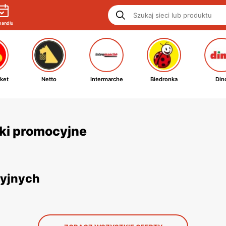
handlu
ket
Netto
Intermarche
Biedronka
Din
tki promocyjne
cyjnych