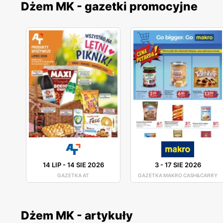
Dżem MK - gazetki promocyjne
14 LIP
-
14 SIE 2026
3
-
17 SIE 2026
GAZETKA AT
GAZETKA MAKRO CASH&CARRY
Dżem MK - artykuły