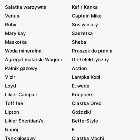
Sałatka warzywna
Kefir Kanka
Venus
Captain Mike
Ruby
Sos winiary
Mary kay
Saszetka
Maskotka
Sheba
Woda mineralna
Proszek do prania
Agregat malarski Wagner
Grill elektryczny
Palnik gazowy
Action
Vizir
Lampka Kobi
Loyd
E. wedel
Likier Campari
Knoppers
Toffifee
Ciastka Oreo
Lipton
Goździki
Likier Sheridan\'s
BetterStyle
Napój
E
Tynk gipsowy
Ciastka Mochi