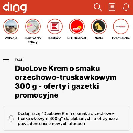
Wakacje
Powrót do
Kaufland
POLOmarket
Netto
Intermarche
szkoły!
TAGI
DuoLove Krem o smaku
orzechowo-truskawkowym
300 g - oferty i gazetki
promocyjne
Dodaj frazę "DuoLove Krem o smaku orzechowo-
truskawkowym 300 g" do ulubionych, a otrzymasz
powiadomienia o nowych ofertach