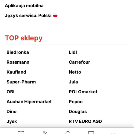
Aplikacja mobilna
Język serwisu: Polski
TOP sklepy
Biedronka
Lidl
Rossmann
Carrefour
Kaufland
Netto
Super-Pharm
Jula
OBI
POLOmarket
Auchan Hipermarket
Pepco
Dino
Douglas
Jysk
RTV EURO AGD
Action
Media Expert