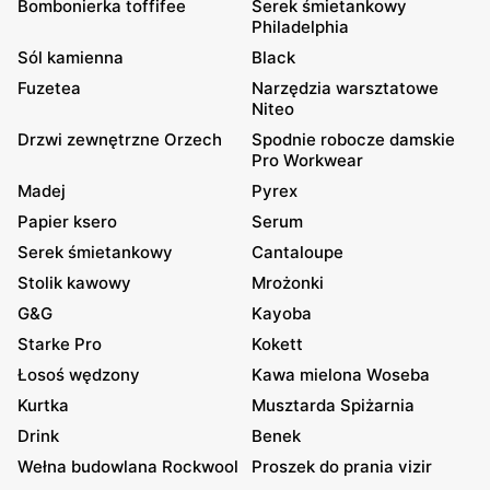
Bombonierka toffifee
Serek śmietankowy
Philadelphia
Sól kamienna
Black
Fuzetea
Narzędzia warsztatowe
Niteo
Drzwi zewnętrzne Orzech
Spodnie robocze damskie
Pro Workwear
Madej
Pyrex
Papier ksero
Serum
Serek śmietankowy
Cantaloupe
Stolik kawowy
Mrożonki
G&G
Kayoba
Starke Pro
Kokett
Łosoś wędzony
Kawa mielona Woseba
Kurtka
Musztarda Spiżarnia
Drink
Benek
Wełna budowlana Rockwool
Proszek do prania vizir