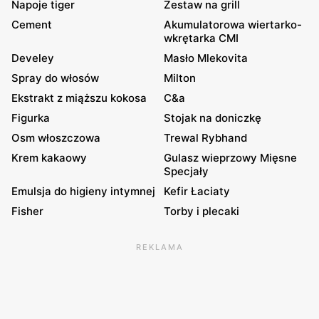
Napoje tiger
Zestaw na grill
Cement
Akumulatorowa wiertarko-
wkrętarka CMI
Develey
Masło Mlekovita
Spray do włosów
Milton
Ekstrakt z miąższu kokosa
C&a
Figurka
Stojak na doniczkę
Osm włoszczowa
Trewal Rybhand
Krem kakaowy
Gulasz wieprzowy Mięsne
Specjały
Emulsja do higieny intymnej
Kefir Łaciaty
Fisher
Torby i plecaki
REKLAMA