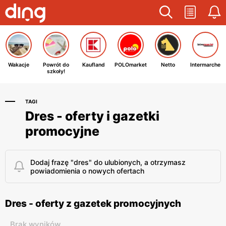
Wakacje
Powrót do
Kaufland
POLOmarket
Netto
Intermarche
szkoły!
TAGI
Dres - oferty i gazetki
promocyjne
Dodaj frazę "dres" do ulubionych, a otrzymasz
powiadomienia o nowych ofertach
Dres - oferty z gazetek promocyjnych
Brak wyników