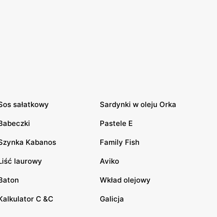
Sos sałatkowy
Sardynki w oleju Orka
Babeczki
Pastele E
Szynka Kabanos
Family Fish
Liść laurowy
Aviko
Baton
Wkład olejowy
Kalkulator C &C
Galicja