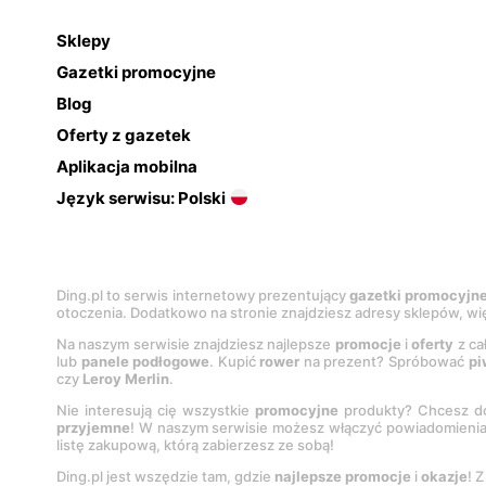
Sklepy
Gazetki promocyjne
Blog
Oferty z gazetek
Aplikacja mobilna
Język serwisu: Polski
Ding.pl to serwis internetowy prezentujący
gazetki promocyjn
otoczenia. Dodatkowo na stronie znajdziesz adresy sklepów, wię
Na naszym serwisie znajdziesz najlepsze
promocje
i
oferty
z ca
lub
panele podłogowe
. Kupić
rower
na prezent? Spróbować
pi
czy
Leroy Merlin
.
Nie interesują cię wszystkie
promocyjne
produkty? Chcesz do
przyjemne
! W naszym serwisie możesz włączyć powiadomieni
listę zakupową, którą zabierzesz ze sobą!
Ding.pl jest wszędzie tam, gdzie
najlepsze promocje
i
okazje
! 