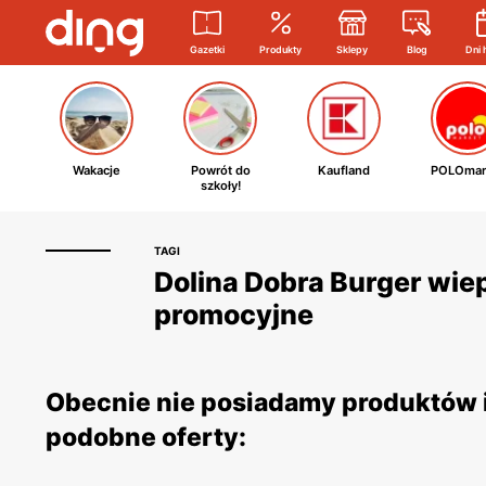
Gazetki
Produkty
Sklepy
Blog
Dni 
Wakacje
Powrót do
Kaufland
POLOmar
szkoły!
TAGI
Dolina Dobra Burger wiep
promocyjne
Obecnie nie posiadamy produktów i
podobne oferty: