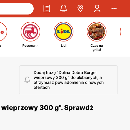
o
Rossmann
Lidl
Czas na
Ta
grilla!
kosm
Dodaj frazę "Dolina Dobra Burger
wieprzowy 300 g" do ulubionych, a
otrzymasz powiadomienia o nowych
ofertach
r wieprzowy 300 g". Sprawdź