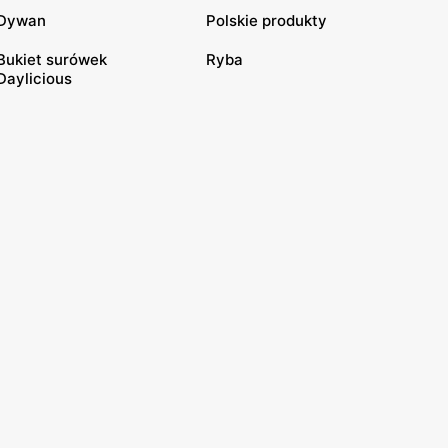
Dywan
Polskie produkty
Bukiet surówek
Ryba
Daylicious