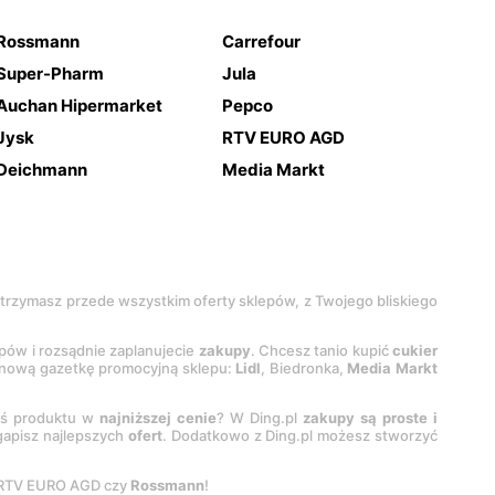
Rossmann
Carrefour
Super-Pharm
Jula
Auchan Hipermarket
Pepco
Jysk
RTV EURO AGD
Deichmann
Media Markt
 otrzymasz przede wszystkim oferty sklepów, z Twojego bliskiego
epów i rozsądnie zaplanujecie
zakupy
. Chcesz tanio kupić
cukier
z nową gazetkę promocyjną sklepu:
Lidl
, Biedronka,
Media Markt
oś produktu w
najniższej cenie
? W Ding.pl
zakupy są proste i
egapisz najlepszych
ofert
. Dodatkowo z Ding.pl możesz stworzyć
 RTV EURO AGD czy
Rossmann
!