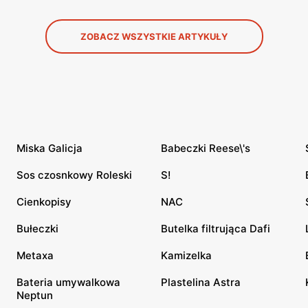
ZOBACZ WSZYSTKIE ARTYKUŁY
Miska Galicja
Babeczki Reese\'s
Sos czosnkowy Roleski
S!
Cienkopisy
NAC
Bułeczki
Butelka filtrująca Dafi
Metaxa
Kamizelka
Bateria umywalkowa
Plastelina Astra
Neptun