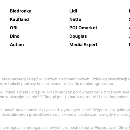
Biedronka
Lidl
Kaufland
Netto
OBI
POLOmarket
Dino
Douglas
Action
Media Expert
e
oraz
katalogi
sklepów i dużych sieci handlowych. Dzięki geolokalizacji
c w trakcie podróży bez problemu trafisz do ulubionego sklepu.
łej Polski. Dzięki Ding.pl w prosty sposób porównasz ceny z różnych skl
wa
w okazyjnej cenie? Z Ding.pl jest to bardzo proste! U nas dostanies
stawać powiadomienia tylko od wybranych sieci? Wypatrujesz jakieg
a do
ulubionych produktów
i sieci sklepów, dzięki czemu nigdy nie prz
Z nami nigdy nie przegapisz nowych promocji sklepów
Pepco
, Jysk,
Dino
,