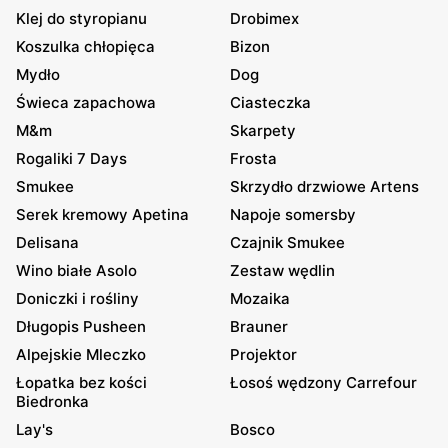
Klej do styropianu
Drobimex
Koszulka chłopięca
Bizon
Mydło
Dog
Świeca zapachowa
Ciasteczka
M&m
Skarpety
Rogaliki 7 Days
Frosta
Smukee
Skrzydło drzwiowe Artens
Serek kremowy Apetina
Napoje somersby
Delisana
Czajnik Smukee
Wino białe Asolo
Zestaw wędlin
Doniczki i rośliny
Mozaika
Długopis Pusheen
Brauner
Alpejskie Mleczko
Projektor
Łopatka bez kości
Łosoś wędzony Carrefour
Biedronka
Lay's
Bosco