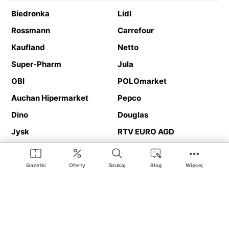
Biedronka
Lidl
Rossmann
Carrefour
Kaufland
Netto
Super-Pharm
Jula
OBI
POLOmarket
Auchan Hipermarket
Pepco
Dino
Douglas
Jysk
RTV EURO AGD
Action
Media Expert
Deichmann
Media Markt
Gazetki
Oferty
Szukaj
Blog
Więcej
Ding.pl to serwis internetowy prezentujący
gazetki promocyjne
oraz
katalogi
sklepów i dużych sieci handlowych. Dzięki
geolokalizacji otrzymasz przede wszystkim oferty sklepów, z
Twojego bliskiego otoczenia. Dodatkowo na stronie znajdziesz
adresy sklepów, więc w trakcie podróży bez problemu trafisz do