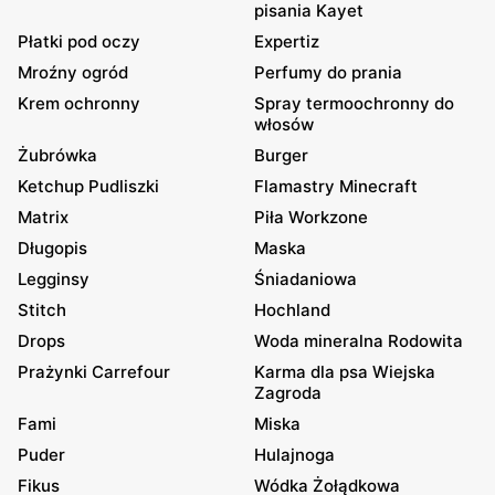
pisania Kayet
Płatki pod oczy
Expertiz
Mroźny ogród
Perfumy do prania
Krem ochronny
Spray termoochronny do
włosów
Żubrówka
Burger
Ketchup Pudliszki
Flamastry Minecraft
Matrix
Piła Workzone
Długopis
Maska
Legginsy
Śniadaniowa
Stitch
Hochland
Drops
Woda mineralna Rodowita
Prażynki Carrefour
Karma dla psa Wiejska
Zagroda
Fami
Miska
Puder
Hulajnoga
Fikus
Wódka Żołądkowa