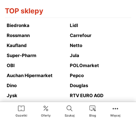
TOP sklepy
Biedronka
Lidl
Rossmann
Carrefour
Kaufland
Netto
Super-Pharm
Jula
OBI
POLOmarket
Auchan Hipermarket
Pepco
Dino
Douglas
Jysk
RTV EURO AGD
Action
Media Expert
Deichmann
Media Markt
Gazetki
Oferty
Szukaj
Blog
Więcej
Ding.pl to serwis internetowy prezentujący
gazetki promocyjne