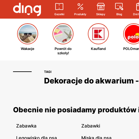
Gazetki
Produkty
Sklepy
Blog
Dni 
Wakacje
Powrót do
Kaufland
POLOmar
szkoły!
TAGI
Dekoracje do akwarium - 
Obecnie nie posiadamy produktów i
Zabawka
Zabawki
Legowisko dla psa
Miska dla psa