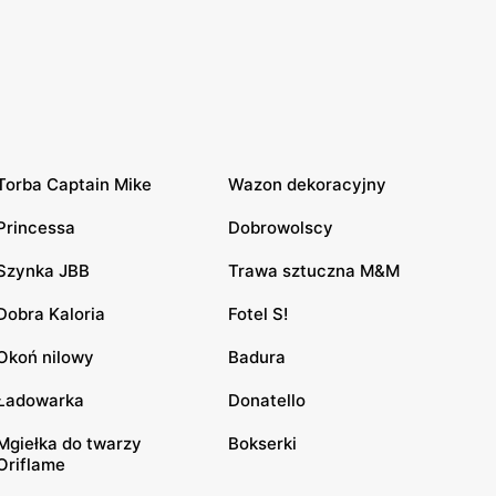
Torba Captain Mike
Wazon dekoracyjny
Princessa
Dobrowolscy
Szynka JBB
Trawa sztuczna M&M
Dobra Kaloria
Fotel S!
Okoń nilowy
Badura
Ładowarka
Donatello
Mgiełka do twarzy
Bokserki
Oriflame