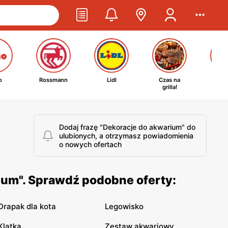
o
Rossmann
Lidl
Czas na
Ta
grilla!
kosm
Dodaj frazę "Dekoracje do akwarium" do
ulubionych, a otrzymasz powiadomienia
o nowych ofertach
ium". Sprawdź podobne oferty:
Drapak dla kota
Legowisko
Klatka
Zestaw akwariowy