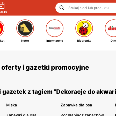
handlu
ket
Netto
Intermarche
Biedronka
Din
oferty i gazetki promocyjne
 gazetek z tagiem "Dekoracje do akwar
Miska
Zabawka dla psa
Zabawki dla psa
Pochłaniacz zapachów