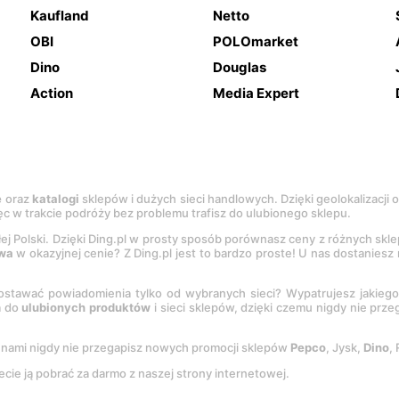
Kaufland
Netto
OBI
POLOmarket
Dino
Douglas
Action
Media Expert
e
oraz
katalogi
sklepów i dużych sieci handlowych. Dzięki geolokalizacji
c w trakcie podróży bez problemu trafisz do ulubionego sklepu.
łej Polski. Dzięki Ding.pl w prosty sposób porównasz ceny z różnych skl
wa
w okazyjnej cenie? Z Ding.pl jest to bardzo proste! U nas dostanies
stawać powiadomienia tylko od wybranych sieci? Wypatrujesz jakieg
a do
ulubionych produktów
i sieci sklepów, dzięki czemu nigdy nie prz
Z nami nigdy nie przegapisz nowych promocji sklepów
Pepco
, Jysk,
Dino
,
ecie ją pobrać za darmo z naszej strony internetowej.