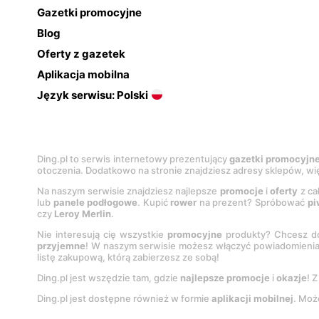
Gazetki promocyjne
Blog
Oferty z gazetek
Aplikacja mobilna
Język serwisu: Polski
Ding.pl to serwis internetowy prezentujący
gazetki promocyjn
otoczenia. Dodatkowo na stronie znajdziesz adresy sklepów, wię
Na naszym serwisie znajdziesz najlepsze
promocje
i
oferty
z ca
lub
panele podłogowe
. Kupić
rower
na prezent? Spróbować
pi
czy
Leroy Merlin
.
Nie interesują cię wszystkie
promocyjne
produkty? Chcesz do
przyjemne
! W naszym serwisie możesz włączyć powiadomieni
listę zakupową, którą zabierzesz ze sobą!
Ding.pl jest wszędzie tam, gdzie
najlepsze promocje
i
okazje
! 
Ding.pl jest dostępne również w formie
aplikacji mobilnej
. Moż