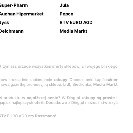
Super-Pharm
Jula
Auchan Hipermarket
Pepco
Jysk
RTV EURO AGD
Deichmann
Media Markt
 otrzymasz przede wszystkim oferty sklepów, z Twojego bliskiego
epów i rozsądnie zaplanujecie
zakupy
. Chcesz tanio kupić
cukier
z nową gazetkę promocyjną sklepu:
Lidl
, Biedronka,
Media Markt
oś produktu w
najniższej cenie
? W Ding.pl
zakupy są proste i
egapisz najlepszych
ofert
. Dodatkowo z Ding.pl możesz stworzyć
 RTV EURO AGD czy
Rossmann
!