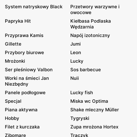
System natryskowy Black
Przetwory warzywne i
owocowe
Papryka Hit
Kiełbasa Podlaska
Wędzarnia
Przyprawa Kamis
Napój izotoniczny
Gillette
Jumi
Przybory biurowe
Leon
Mrożonki
Lucky
Ser pleśniowy Valbon
Sos barbecue
Worki na śmieci Jan
Nuii
Niezbędny
Panele podłogowe
Lucky fish
Specjal
Miska wc Optima
Piana aktywna
Shake mleczny Müller
Hobby
Tygryski
Filet z kurczaka
Zupa mrożona Hortex
Zibomare
Traczyk