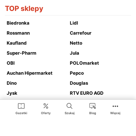
TOP sklepy
Biedronka
Lidl
Rossmann
Carrefour
Kaufland
Netto
Super-Pharm
Jula
OBI
POLOmarket
Auchan Hipermarket
Pepco
Dino
Douglas
Jysk
RTV EURO AGD
Action
Media Expert
Deichmann
Media Markt
Gazetki
Oferty
Szukaj
Blog
Więcej
Ding.pl to serwis internetowy prezentujący
gazetki promocyjne
oraz
katalogi
sklepów i dużych sieci handlowych. Dzięki