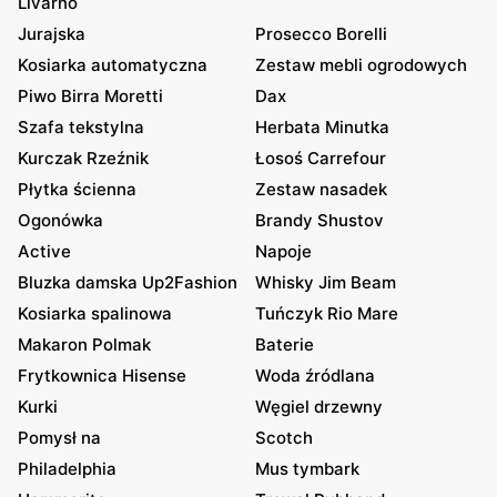
Livarno
Jurajska
Prosecco Borelli
Kosiarka automatyczna
Zestaw mebli ogrodowych
Piwo Birra Moretti
Dax
Szafa tekstylna
Herbata Minutka
Kurczak Rzeźnik
Łosoś Carrefour
Płytka ścienna
Zestaw nasadek
Ogonówka
Brandy Shustov
Active
Napoje
Bluzka damska Up2Fashion
Whisky Jim Beam
Kosiarka spalinowa
Tuńczyk Rio Mare
Makaron Polmak
Baterie
Frytkownica Hisense
Woda źródlana
Kurki
Węgiel drzewny
Pomysł na
Scotch
Philadelphia
Mus tymbark