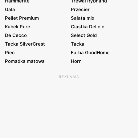
Hammerite
Trewal Rybhand
Gala
Przecier
Pellet Premium
Sałata mix
Kubek Pure
Ciastka Delicje
De Cecco
Select Gold
Tacka SilverCrest
Tacka
Piec
Farba GoodHome
Pomadka matowa
Horn
REKLAMA