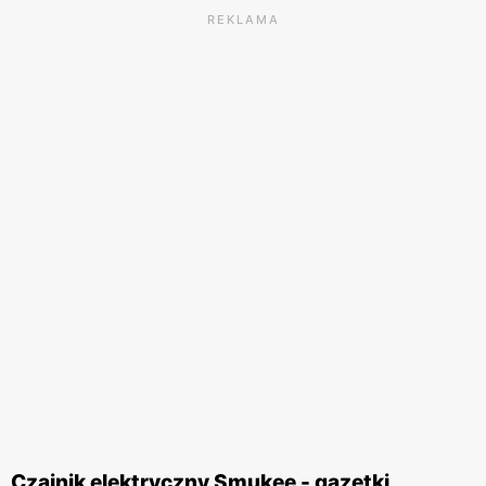
REKLAMA
Czajnik elektryczny Smukee - gazetki