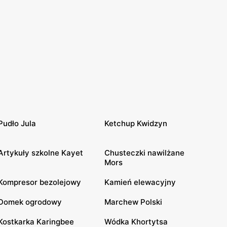
Pudło Jula
Ketchup Kwidzyn
Artykuły szkolne Kayet
Chusteczki nawilżane
Mors
Kompresor bezolejowy
Kamień elewacyjny
Domek ogrodowy
Marchew Polski
Kostkarka Karingbee
Wódka Khortytsa