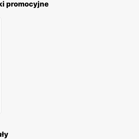
ki promocyjne
uły