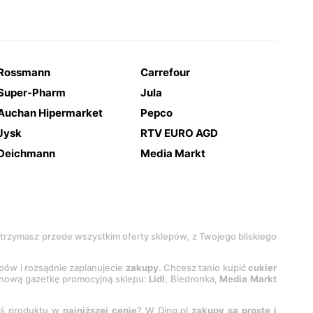
Rossmann
Carrefour
Super-Pharm
Jula
Auchan Hipermarket
Pepco
Jysk
RTV EURO AGD
Deichmann
Media Markt
 otrzymasz przede wszystkim oferty sklepów, z Twojego bliskiego
epów i rozsądnie zaplanujecie
zakupy
. Chcesz tanio kupić
cukier
z nową gazetkę promocyjną sklepu:
Lidl
, Biedronka,
Media Markt
oś produktu w
najniższej cenie
? W Ding.pl
zakupy są proste i