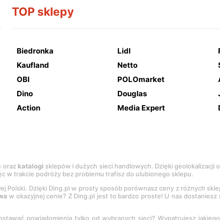
TOP sklepy
Biedronka
Lidl
Kaufland
Netto
OBI
POLOmarket
Dino
Douglas
Action
Media Expert
e
oraz
katalogi
sklepów i dużych sieci handlowych. Dzięki geolokalizacji
c w trakcie podróży bez problemu trafisz do ulubionego sklepu.
łej Polski. Dzięki Ding.pl w prosty sposób porównasz ceny z różnych skl
wa
w okazyjnej cenie? Z Ding.pl jest to bardzo proste! U nas dostanies
stawać powiadomienia tylko od wybranych sieci? Wypatrujesz jakieg