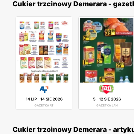
Cukier trzcinowy Demerara - gazet
14 LIP
-
14 SIE 2026
5
-
12 SIE 2026
GAZETKA AT
GAZETKA JAN
Cukier trzcinowy Demerara - artyk