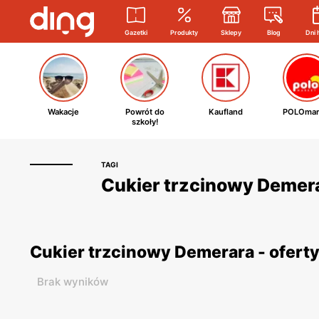
Gazetki
Produkty
Sklepy
Blog
Dni 
Wakacje
Powrót do
Kaufland
POLOmar
szkoły!
TAGI
Cukier trzcinowy Demerar
Cukier trzcinowy Demerara - ofert
Brak wyników