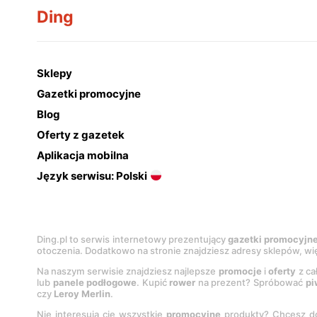
Ding
Sklepy
Gazetki promocyjne
Blog
Oferty z gazetek
Aplikacja mobilna
Język serwisu: Polski
Ding.pl to serwis internetowy prezentujący
gazetki promocyjn
otoczenia. Dodatkowo na stronie znajdziesz adresy sklepów, wię
Na naszym serwisie znajdziesz najlepsze
promocje
i
oferty
z ca
lub
panele podłogowe
. Kupić
rower
na prezent? Spróbować
pi
czy
Leroy Merlin
.
Nie interesują cię wszystkie
promocyjne
produkty? Chcesz do