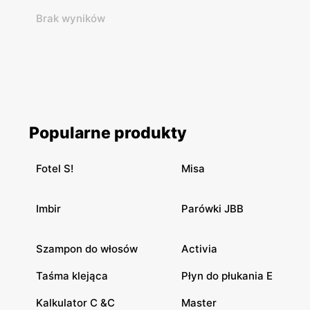
Brak wyników
Popularne produkty
Fotel S!
Misa
Imbir
Parówki JBB
Szampon do włosów
Activia
Taśma klejąca
Płyn do płukania E
Kalkulator C &C
Master