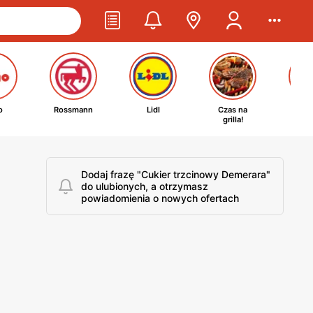
o
Rossmann
Lidl
Czas na
Ta
grilla!
kosm
Dodaj frazę "Cukier trzcinowy Demerara"
do ulubionych, a otrzymasz
powiadomienia o nowych ofertach