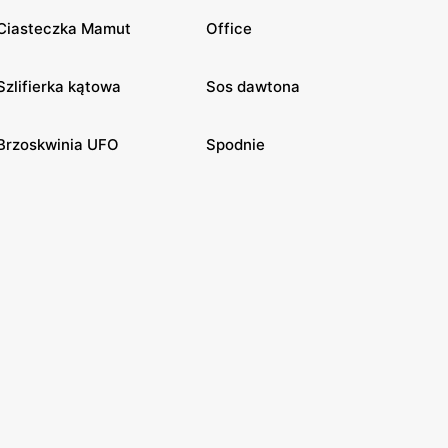
Ciasteczka Mamut
Office
Szlifierka kątowa
Sos dawtona
Brzoskwinia UFO
Spodnie