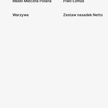
Masło Mleczna Polana
Piwo Łomża
Warzywa
Zestaw nasadek Netto