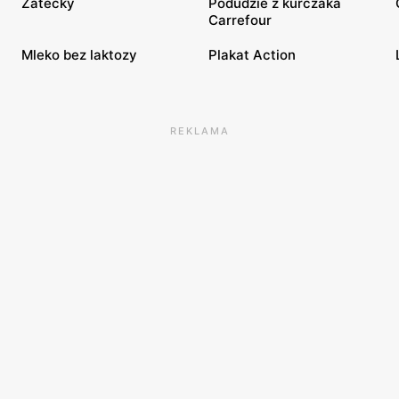
Zatecky
Podudzie z kurczaka
Carrefour
Mleko bez laktozy
Plakat Action
REKLAMA