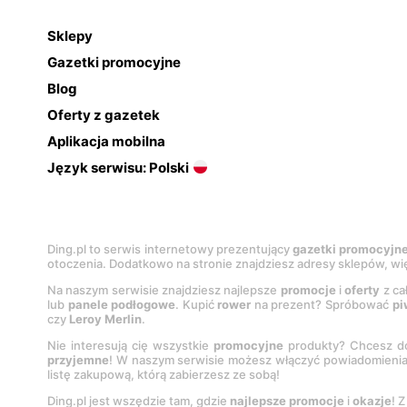
Sklepy
Gazetki promocyjne
Blog
Oferty z gazetek
Aplikacja mobilna
Język serwisu: Polski
Ding.pl to serwis internetowy prezentujący
gazetki promocyjn
otoczenia. Dodatkowo na stronie znajdziesz adresy sklepów, wię
Na naszym serwisie znajdziesz najlepsze
promocje
i
oferty
z ca
lub
panele podłogowe
. Kupić
rower
na prezent? Spróbować
pi
czy
Leroy Merlin
.
Nie interesują cię wszystkie
promocyjne
produkty? Chcesz do
przyjemne
! W naszym serwisie możesz włączyć powiadomieni
listę zakupową, którą zabierzesz ze sobą!
Ding.pl jest wszędzie tam, gdzie
najlepsze promocje
i
okazje
! 