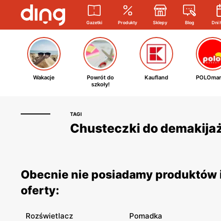
Gazetki
Produkty
Sklepy
Blog
Dni 
Wakacje
Powrót do
Kaufland
POLOmar
szkoły!
TAGI
Chusteczki do demakijażu
Obecnie nie posiadamy produktów i
oferty:
Rozświetlacz
Pomadka