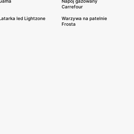
Gama
Napój gazowany
Carrefour
Latarka led Lightzone
Warzywa na patelnie
Frosta