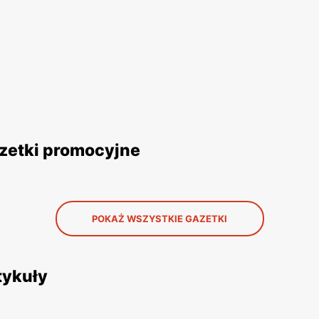
azetki promocyjne
POKAŻ WSZYSTKIE GAZETKI
tykuły