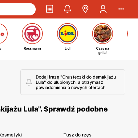
o
Rossmann
Lidl
Czas na
Ta
grilla!
kosm
Dodaj frazę "Chusteczki do demakijażu
Lula" do ulubionych, a otrzymasz
powiadomienia o nowych ofertach
kijażu Lula". Sprawdź podobne
Kosmetyki
Tusz do rzęs