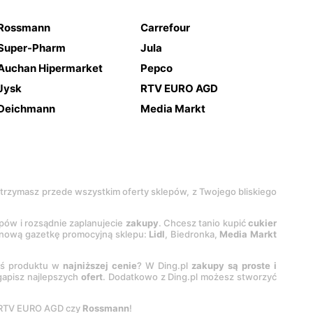
Rossmann
Carrefour
Super-Pharm
Jula
Auchan Hipermarket
Pepco
Jysk
RTV EURO AGD
Deichmann
Media Markt
 otrzymasz przede wszystkim oferty sklepów, z Twojego bliskiego
epów i rozsądnie zaplanujecie
zakupy
. Chcesz tanio kupić
cukier
z nową gazetkę promocyjną sklepu:
Lidl
, Biedronka,
Media Markt
oś produktu w
najniższej cenie
? W Ding.pl
zakupy są proste i
egapisz najlepszych
ofert
. Dodatkowo z Ding.pl możesz stworzyć
 RTV EURO AGD czy
Rossmann
!