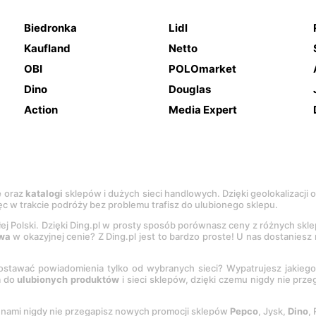
Biedronka
Lidl
Kaufland
Netto
OBI
POLOmarket
Dino
Douglas
Action
Media Expert
e
oraz
katalogi
sklepów i dużych sieci handlowych. Dzięki geolokalizacji
c w trakcie podróży bez problemu trafisz do ulubionego sklepu.
łej Polski. Dzięki Ding.pl w prosty sposób porównasz ceny z różnych skl
wa
w okazyjnej cenie? Z Ding.pl jest to bardzo proste! U nas dostanies
stawać powiadomienia tylko od wybranych sieci? Wypatrujesz jakieg
a do
ulubionych produktów
i sieci sklepów, dzięki czemu nigdy nie prz
Z nami nigdy nie przegapisz nowych promocji sklepów
Pepco
, Jysk,
Dino
,