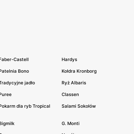
Faber-Castell
Hardys
Patelnia Bono
Kołdra Kronborg
Tradycyjne jadło
Ryż Albaris
Puree
Classen
Pokarm dla ryb Tropical
Salami Sokołów
Bigmilk
G. Monti