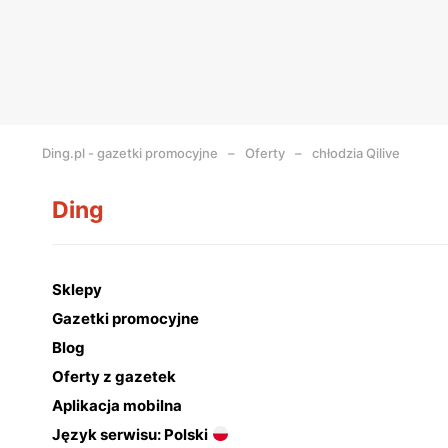
Ding.pl - gazetki promocyjne
Oferty
chłodzia Qilive
Ding
Sklepy
Gazetki promocyjne
Blog
Oferty z gazetek
Aplikacja mobilna
Język serwisu: Polski