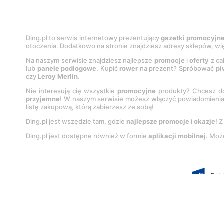
Ding.pl to serwis internetowy prezentujący
gazetki promocyjn
otoczenia. Dodatkowo na stronie znajdziesz adresy sklepów, wię
Na naszym serwisie znajdziesz najlepsze
promocje
i
oferty
z ca
lub
panele podłogowe
. Kupić
rower
na prezent? Spróbować
pi
czy
Leroy Merlin
.
Nie interesują cię wszystkie
promocyjne
produkty? Chcesz do
przyjemne
! W naszym serwisie możesz włączyć powiadomieni
listę zakupową, którą zabierzesz ze sobą!
Ding.pl jest wszędzie tam, gdzie
najlepsze promocje
i
okazje
! 
Ding.pl jest dostępne również w formie
aplikacji mobilnej
. Moż