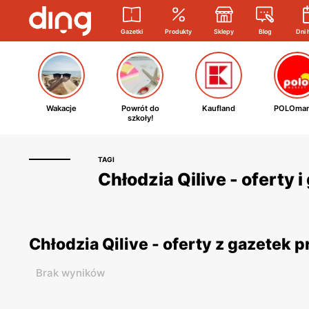
Gazetki
Produkty
Sklepy
Blog
Dni 
Wakacje
Powrót do
Kaufland
POLOmar
szkoły!
TAGI
Chłodzia Qilive - oferty 
Chłodzia Qilive - oferty z gazetek
Brak wyników