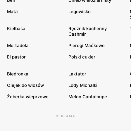
Bell
Chleb wieloziarnisty
Mata
Legowisko
Kiełbasa
Ręcznik kuchenny
Cashmir
Mortadela
Pierogi Maćkowe
El pastor
Polski cukier
Biedronka
Laktator
Olejek do włosów
Lody Michałki
Żeberka wieprzowe
Melon Cantaloupe
REKLAMA