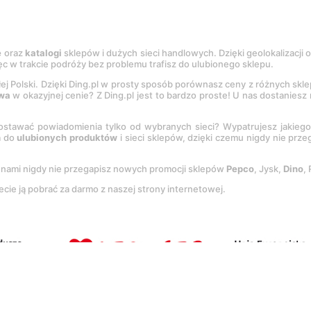
e
oraz
katalogi
sklepów i dużych sieci handlowych. Dzięki geolokalizacji
c w trakcie podróży bez problemu trafisz do ulubionego sklepu.
łej Polski. Dzięki Ding.pl w prosty sposób porównasz ceny z różnych skl
wa
w okazyjnej cenie? Z Ding.pl jest to bardzo proste! U nas dostanies
stawać powiadomienia tylko od wybranych sieci? Wypatrujesz jakieg
a do
ulubionych produktów
i sieci sklepów, dzięki czemu nigdy nie prz
Z nami nigdy nie przegapisz nowych promocji sklepów
Pepco
, Jysk,
Dino
,
ecie ją pobrać za darmo z naszej strony internetowej.