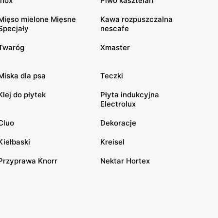
Inox
Piwo kasztelan
Mięso mielone Mięsne
Kawa rozpuszczalna
Specjały
nescafe
Twaróg
Xmaster
Miska dla psa
Teczki
Klej do płytek
Płyta indukcyjna
Electrolux
Cluo
Dekoracje
Kiełbaski
Kreisel
Przyprawa Knorr
Nektar Hortex