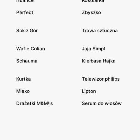
Nuance
Kostkarka
Perfect
Zbyszko
Sok z Gór
Trawa sztuczna
Wafle Colian
Jaja Simpl
Schauma
Kiełbasa Hajka
Kurtka
Telewizor philips
Mleko
Lipton
Drażetki M&M\'s
Serum do włosów