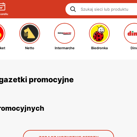
handlu
ket
Netto
Intermarche
Biedronka
Din
i gazetki promocyjne
 promocyjnych