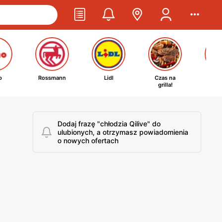
o
Rossmann
Lidl
Czas na
Ta
grilla!
kosm
Dodaj frazę "chłodzia Qilive" do
ulubionych, a otrzymasz powiadomienia
o nowych ofertach