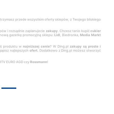
 otrzymasz przede wszystkim oferty sklepów, z Twojego bliskiego
epów i rozsądnie zaplanujecie
zakupy
. Chcesz tanio kupić
cukier
z nową gazetkę promocyjną sklepu:
Lidl
, Biedronka,
Media Markt
oś produktu w
najniższej cenie
? W Ding.pl
zakupy są proste i
egapisz najlepszych
ofert
. Dodatkowo z Ding.pl możesz stworzyć
 RTV EURO AGD czy
Rossmann
!