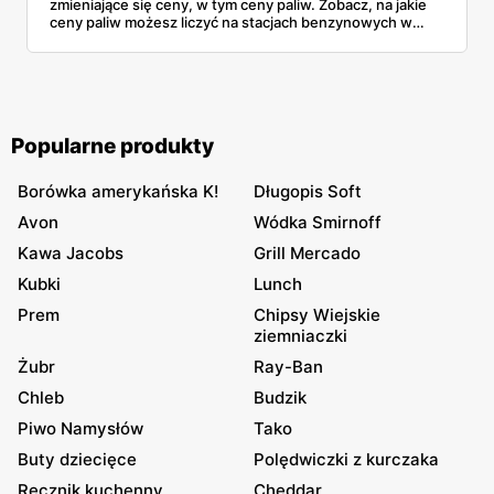
zmieniające się ceny, w tym ceny paliw. Zobacz, na jakie
ceny paliw możesz liczyć na stacjach benzynowych w
dniach od 8 do 13 listopada.
Popularne produkty
Borówka amerykańska K!
Długopis Soft
Avon
Wódka Smirnoff
Kawa Jacobs
Grill Mercado
Kubki
Lunch
Prem
Chipsy Wiejskie
ziemniaczki
Żubr
Ray-Ban
Chleb
Budzik
Piwo Namysłów
Tako
Buty dziecięce
Polędwiczki z kurczaka
Ręcznik kuchenny
Cheddar