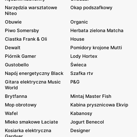
Narzędzia warsztatowe
Okap podszafkowy
Niteo
Obuwie
Organic
Piwo Somersby
Herbata zielona Matcha
Ciastka Frank & Oli
House
Dewalt
Pomidory krojone Mutti
Piórnik Gamer
Lody Hortex
Gustobello
Świeca
Napój energetyczny Black
Szafka rtv
Gitara elektryczna Music
P&G
World
Brytfanna
Mintaj Master Fish
Mop obrotowy
Kabina prysznicowa Ekvip
Wafel
Kabanosy
Mleko smakowe Łaciate
Jogurt Benecol
Kosiarka elektryczna
Designer
Gardyer