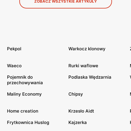
ZOBACZ WSZYSTKIE ARTYKUŁY
Pekpol
Warkocz klonowy
Waeco
Rurki waflowe
Pojemnik do
Podlaska Wędzarnia
przechowywania
Maliny Economy
Chipsy
Home creation
Krzesło Aidt
Frytkownica Huslog
Kajzerka