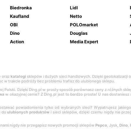
Biedronka
Lidl
Kaufland
Netto
OBI
POLOmarket
Dino
Douglas
Action
Media Expert
e
oraz
katalogi
sklepów i dużych sieci handlowych. Dzięki geolokalizacji
c w trakcie podróży bez problemu trafisz do ulubionego sklepu.
łej Polski. Dzięki Ding.pl w prosty sposób porównasz ceny z różnych skl
wa
w okazyjnej cenie? Z Ding.pl jest to bardzo proste! U nas dostanies
stawać powiadomienia tylko od wybranych sieci? Wypatrujesz jakieg
a do
ulubionych produktów
i sieci sklepów, dzięki czemu nigdy nie prz
Z nami nigdy nie przegapisz nowych promocji sklepów
Pepco
, Jysk,
Dino
,