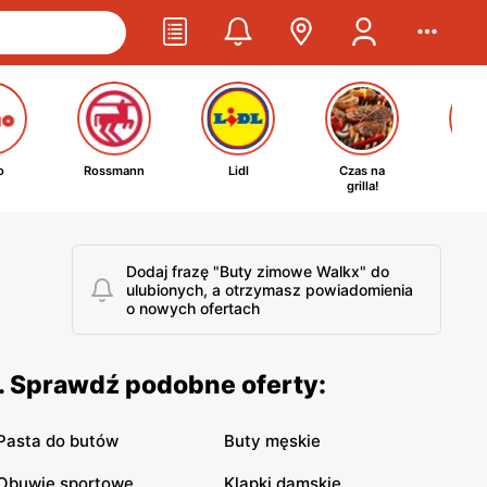
o
Rossmann
Lidl
Czas na
Ta
grilla!
kosm
Dodaj frazę "Buty zimowe Walkx" do
ulubionych, a otrzymasz powiadomienia
o nowych ofertach
. Sprawdź podobne oferty:
Pasta do butów
Buty męskie
Obuwie sportowe
Klapki damskie