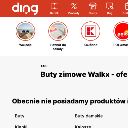
Gazetki
Produkty
Sklepy
Blog
Dni 
Wakacje
Powrót do
Kaufland
POLOmar
szkoły!
TAGI
Buty zimowe Walkx - ofe
Obecnie nie posiadamy produktów i
Buty
Buty damskie
Klapki
Kalosze