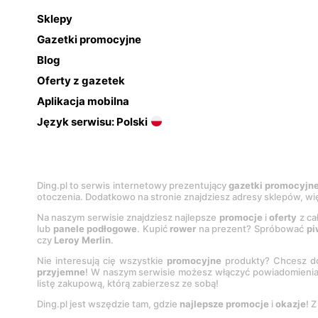
Sklepy
Gazetki promocyjne
Blog
Oferty z gazetek
Aplikacja mobilna
Język serwisu: Polski
Ding.pl to serwis internetowy prezentujący
gazetki promocyjn
otoczenia. Dodatkowo na stronie znajdziesz adresy sklepów, wię
Na naszym serwisie znajdziesz najlepsze
promocje
i
oferty
z ca
lub
panele podłogowe
. Kupić
rower
na prezent? Spróbować
pi
czy
Leroy Merlin
.
Nie interesują cię wszystkie
promocyjne
produkty? Chcesz do
przyjemne
! W naszym serwisie możesz włączyć powiadomieni
listę zakupową, którą zabierzesz ze sobą!
Ding.pl jest wszędzie tam, gdzie
najlepsze promocje
i
okazje
! 