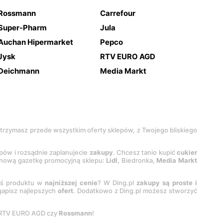
Rossmann
Carrefour
Super-Pharm
Jula
Auchan Hipermarket
Pepco
Jysk
RTV EURO AGD
Deichmann
Media Markt
 otrzymasz przede wszystkim oferty sklepów, z Twojego bliskiego
epów i rozsądnie zaplanujecie
zakupy
. Chcesz tanio kupić
cukier
z nową gazetkę promocyjną sklepu:
Lidl
, Biedronka,
Media Markt
oś produktu w
najniższej cenie
? W Ding.pl
zakupy są proste i
egapisz najlepszych
ofert
. Dodatkowo z Ding.pl możesz stworzyć
 RTV EURO AGD czy
Rossmann
!