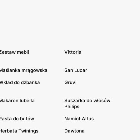
Zestaw mebli
Vittoria
Maślanka mrągowska
San Lucar
Wkład do dzbanka
Gruvi
Makaron lubella
Suszarka do włosów
Philips
Pasta do butów
Namiot Altus
Herbata Twinings
Dawtona