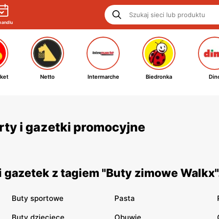
handlu
ket
Netto
Intermarche
Biedronka
Din
rty i gazetki promocyjne
 gazetek z tagiem "Buty zimowe Walkx"
Buty sportowe
Pasta
Buty dziecięce
Obuwie