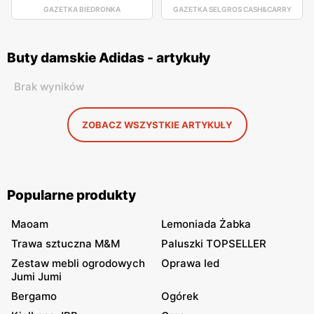
GAZETKA BIEDRONKA
GAZETKA SELGROS CASH&CARRY
Buty damskie Adidas - artykuły
Brak wyników
ZOBACZ WSZYSTKIE ARTYKUŁY
Popularne produkty
Maoam
Lemoniada Żabka
Trawa sztuczna M&M
Paluszki TOPSELLER
Zestaw mebli ogrodowych
Oprawa led
Jumi Jumi
Bergamo
Ogórek