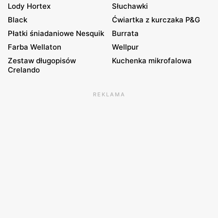
Lody Hortex
Słuchawki
Black
Ćwiartka z kurczaka P&G
Płatki śniadaniowe Nesquik
Burrata
Farba Wellaton
Wellpur
Zestaw długopisów
Kuchenka mikrofalowa
Crelando
REKLAMA