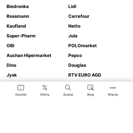
Biedronka
Lidl
Rossmann
Carrefour
Kaufland
Netto
Super-Pharm
Jula
OBI
POLOmarket
Auchan Hipermarket
Pepco
Dino
Douglas
Jysk
RTV EURO AGD
Action
Media Expert
Deichmann
Media Markt
Gazetki
Oferty
Szukaj
Blog
Więcej
Ding.pl to serwis internetowy prezentujący
gazetki promocyjne
oraz
katalogi
sklepów i dużych sieci handlowych. Dzięki
geolokalizacji otrzymasz przede wszystkim oferty sklepów, z
Twojego bliskiego otoczenia. Dodatkowo na stronie znajdziesz
adresy sklepów, więc w trakcie podróży bez problemu trafisz do