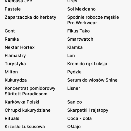
Kiełbasa JBB
Gres
Pastele
Sol Mexicano
Zaparzaczka do herbaty
Spodnie robocze męskie
Pro Workwear
Gont
Fikus Tako
Ramka
Smartwatch
Nektar Hortex
Klamka
Flamastry
Len
Turystyka
Krem do rąk Luksja
Milton
Pędzle
Kukurydza
Serum do włosów Shine
Koncentrat pomidorowy
Lisner
Süritett Paradicsom
Karkówka Polski
Sanico
Chrupki kukurydziane
Skarpetki i rajstopy
Rituals
Coca - cola
Krzesło Luksusowa
O!Jajo