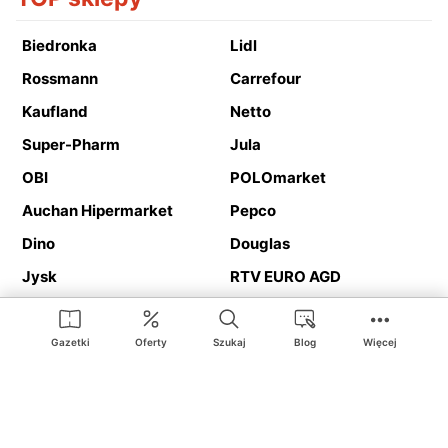
Biedronka
Lidl
Rossmann
Carrefour
Kaufland
Netto
Super-Pharm
Jula
OBI
POLOmarket
Auchan Hipermarket
Pepco
Dino
Douglas
Jysk
RTV EURO AGD
Action
Media Expert
Deichmann
Media Markt
Gazetki
Oferty
Szukaj
Blog
Więcej
Ding.pl to serwis internetowy prezentujący
gazetki promocyjne
oraz
katalogi
sklepów i dużych sieci handlowych. Dzięki
geolokalizacji otrzymasz przede wszystkim oferty sklepów, z