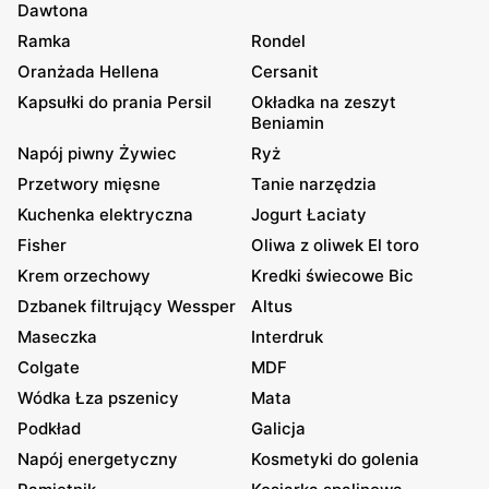
Dawtona
Ramka
Rondel
Oranżada Hellena
Cersanit
Kapsułki do prania Persil
Okładka na zeszyt
Beniamin
Napój piwny Żywiec
Ryż
Przetwory mięsne
Tanie narzędzia
Kuchenka elektryczna
Jogurt Łaciaty
Fisher
Oliwa z oliwek El toro
Krem orzechowy
Kredki świecowe Bic
Dzbanek filtrujący Wessper
Altus
Maseczka
Interdruk
Colgate
MDF
Wódka Łza pszenicy
Mata
Podkład
Galicja
Napój energetyczny
Kosmetyki do golenia