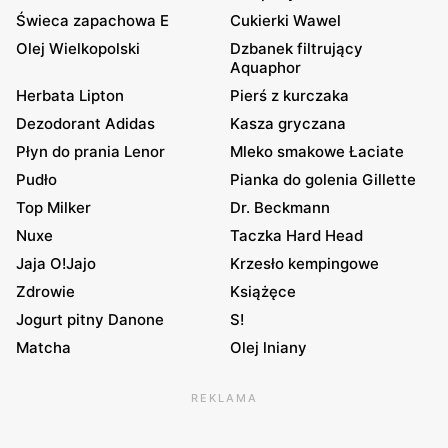
Świeca zapachowa E
Cukierki Wawel
Olej Wielkopolski
Dzbanek filtrujący
Aquaphor
Herbata Lipton
Pierś z kurczaka
Dezodorant Adidas
Kasza gryczana
Płyn do prania Lenor
Mleko smakowe Łaciate
Pudło
Pianka do golenia Gillette
Top Milker
Dr. Beckmann
Nuxe
Taczka Hard Head
Jaja O!Jajo
Krzesło kempingowe
Zdrowie
Książęce
Jogurt pitny Danone
S!
Matcha
Olej lniany
REKLAMA