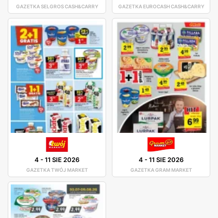
GAZETKA SELGROS CASH&CARRY
GAZETKA EUROCASH CASH&CARRY
4
-
11 SIE 2026
4
-
11 SIE 2026
GAZETKA TWÓJ MARKET
GAZETKA GRAM MARKET