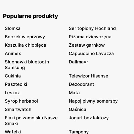
Popularne produkty
Słomka
Ser topiony Hochland
Boczek wieprzowy
Piżama dziewczęca
Koszulka chłopięca
Zestaw garnków
Animex
Cappuccino Lavazza
Słuchawki bluetooth
Dallmayr
Samsung
Cukinia
Telewizor Hisense
Paszteciki
Dezodorant
Leszcz
Mata
Syrop herbapol
Napój piwny somersby
Smartwatch
Gaśnica
Flaki po zamojsku Nasze
Jogurt bez laktozy
Smaki
Wafelki
Tampony