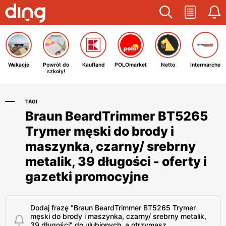
Wakacje
Powrót do
Kaufland
POLOmarket
Netto
Intermarche
szkoły!
TAGI
Braun BeardTrimmer BT5265
Trymer męski do brody i
maszynka, czarny/ srebrny
metalik, 39 długości - oferty i
gazetki promocyjne
Dodaj frazę "Braun BeardTrimmer BT5265 Trymer
męski do brody i maszynka, czarny/ srebrny metalik,
39 długości" do ulubionych, a otrzymasz