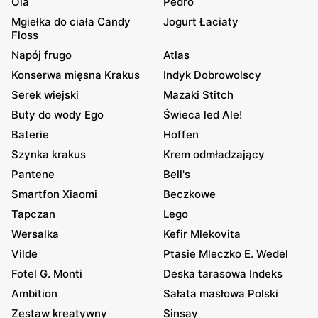
Ola
Pedro
Mgiełka do ciała Candy
Jogurt Łaciaty
Floss
Napój frugo
Atlas
Konserwa mięsna Krakus
Indyk Dobrowolscy
Serek wiejski
Mazaki Stitch
Buty do wody Ego
Świeca led Ale!
Baterie
Hoffen
Szynka krakus
Krem odmładzający
Pantene
Bell's
Smartfon Xiaomi
Beczkowe
Tapczan
Lego
Wersalka
Kefir Mlekovita
Vilde
Ptasie Mleczko E. Wedel
Fotel G. Monti
Deska tarasowa Indeks
Ambition
Sałata masłowa Polski
Zestaw kreatywny
Sinsay