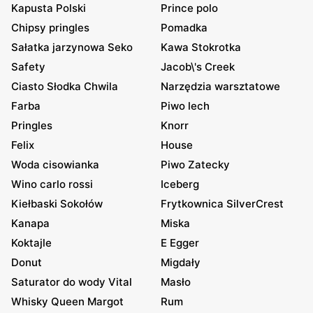
Kapusta Polski
Prince polo
Chipsy pringles
Pomadka
Sałatka jarzynowa Seko
Kawa Stokrotka
Safety
Jacob\'s Creek
Ciasto Słodka Chwila
Narzędzia warsztatowe
Farba
Piwo lech
Pringles
Knorr
Felix
House
Woda cisowianka
Piwo Zatecky
Wino carlo rossi
Iceberg
Kiełbaski Sokołów
Frytkownica SilverCrest
Kanapa
Miska
Koktajle
E Egger
Donut
Migdały
Saturator do wody Vital
Masło
Whisky Queen Margot
Rum