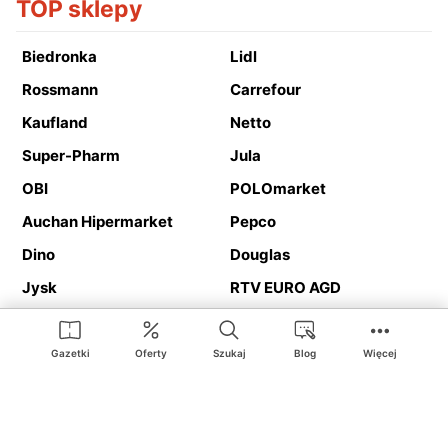
TOP sklepy
Biedronka
Lidl
Rossmann
Carrefour
Kaufland
Netto
Super-Pharm
Jula
OBI
POLOmarket
Auchan Hipermarket
Pepco
Dino
Douglas
Jysk
RTV EURO AGD
Action
Media Expert
Deichmann
Media Markt
Gazetki
Oferty
Szukaj
Blog
Więcej
Ding.pl to serwis internetowy prezentujący
gazetki promocyjne
oraz
katalogi
sklepów i dużych sieci handlowych. Dzięki
geolokalizacji otrzymasz przede wszystkim oferty sklepów, z