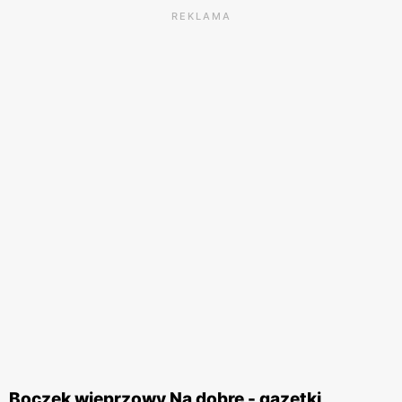
REKLAMA
Boczek wieprzowy Na dobre - gazetki