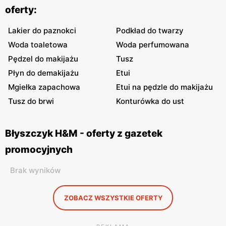
oferty:
Lakier do paznokci
Podkład do twarzy
Woda toaletowa
Woda perfumowana
Pędzel do makijażu
Tusz
Płyn do demakijażu
Etui
Mgiełka zapachowa
Etui na pędzle do makijażu
Tusz do brwi
Konturówka do ust
Błyszczyk H&M - oferty z gazetek
promocyjnych
Brak wyników
ZOBACZ WSZYSTKIE OFERTY