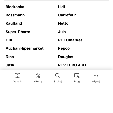
Biedronka
Lidl
Rossmann
Carrefour
Kaufland
Netto
Super-Pharm
Jula
OBI
POLOmarket
Auchan Hipermarket
Pepco
Dino
Douglas
Jysk
RTV EURO AGD
Action
Media Expert
Deichmann
Media Markt
Gazetki
Oferty
Szukaj
Blog
Więcej
Ding.pl to serwis internetowy prezentujący
gazetki promocyjne
oraz
katalogi
sklepów i dużych sieci handlowych. Dzięki
geolokalizacji otrzymasz przede wszystkim oferty sklepów, z
Twojego bliskiego otoczenia. Dodatkowo na stronie znajdziesz
adresy sklepów, więc w trakcie podróży bez problemu trafisz do