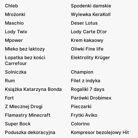
Chleb
Spodenki damskie
Mrożonki
Wylewka KeraKoll
Maschio
Deser Lotus
Lody Twix
Lody Carte D\'or
Mpower
Krem kakaowy
Mleko bez laktozy
Oliwki Fine life
Łopatka bez kości
Elektrolity Krüger
Carrefour
Solniczka
Champion
Rum
Filet z indyka
Książka Katarzyna Bonda
Rogaliki 7 days
Fort
Parówki Drobimex
Z Mlecznej Drogi
Pieczarki
Flamastry Minecraft
Frytki Aviko
Super Bock
Colorino
Poduszka dekoracyjna
Kompresor bezolejowy Hit