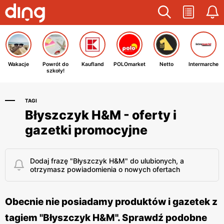
Wakacje
Powrót do
Kaufland
POLOmarket
Netto
Intermarche
szkoły!
TAGI
Błyszczyk H&M - oferty i
gazetki promocyjne
Dodaj frazę "Błyszczyk H&M" do ulubionych, a
otrzymasz powiadomienia o nowych ofertach
Obecnie nie posiadamy produktów i gazetek z
tagiem "Błyszczyk H&M". Sprawdź podobne