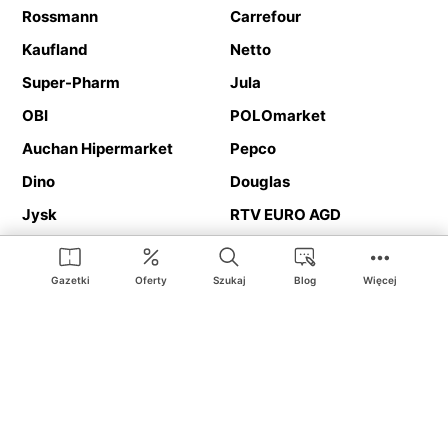
Rossmann
Carrefour
Kaufland
Netto
Super-Pharm
Jula
OBI
POLOmarket
Auchan Hipermarket
Pepco
Dino
Douglas
Jysk
RTV EURO AGD
Action
Media Expert
Deichmann
Media Markt
Gazetki
Oferty
Szukaj
Blog
Więcej
Ding.pl to serwis internetowy prezentujący
gazetki promocyjne
oraz
katalogi
sklepów i dużych sieci handlowych. Dzięki
geolokalizacji otrzymasz przede wszystkim oferty sklepów, z
Twojego bliskiego otoczenia. Dodatkowo na stronie znajdziesz
adresy sklepów, więc w trakcie podróży bez problemu trafisz do
ulubionego sklepu.