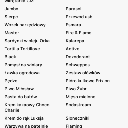
wkrętarka CMI
Jumbo
Parasol
Sierpc
Przewód usb
Wózek narzędziowy
Esmara
Master
Fire & Flame
Sardynki w oleju Orka
Kalarepa
Tortilla Tortillove
Active
Black
Dezodorant
Pomysł na winiary
Schweppes
Ławka ogrodowa
Zestaw ołówków
Pędzel
Pióro kulkowe Frixion
Piwo Miłosław
Piwo Żubr
Pasta do butów
Mięso mielone
Krem kakaowy Choco
Sodastream
Charlie
Krem do rąk Luksja
Słoneczniki
Warzywa na patelnie
Flaming