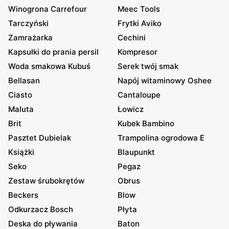
Winogrona Carrefour
Meec Tools
Tarczyński
Frytki Aviko
Zamrażarka
Cechini
Kapsułki do prania persil
Kompresor
Woda smakowa Kubuś
Serek twój smak
Bellasan
Napój witaminowy Oshee
Ciasto
Cantaloupe
Maluta
Łowicz
Brit
Kubek Bambino
Pasztet Dubielak
Trampolina ogrodowa E
Książki
Blaupunkt
Seko
Pegaz
Zestaw śrubokrętów
Obrus
Beckers
Blow
Odkurzacz Bosch
Płyta
Deska do pływania
Baton