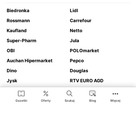
Biedronka
Lidl
Rossmann
Carrefour
Kaufland
Netto
Super-Pharm
Jula
OBI
POLOmarket
Auchan Hipermarket
Pepco
Dino
Douglas
Jysk
RTV EURO AGD
Action
Media Expert
Deichmann
Media Markt
Gazetki
Oferty
Szukaj
Blog
Więcej
Ding.pl to serwis internetowy prezentujący
gazetki promocyjne
oraz
katalogi
sklepów i dużych sieci handlowych. Dzięki
geolokalizacji otrzymasz przede wszystkim oferty sklepów, z
Twojego bliskiego otoczenia. Dodatkowo na stronie znajdziesz