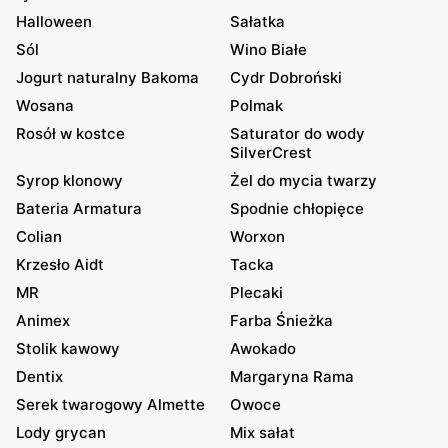
Halloween
Sałatka
Sól
Wino Białe
Jogurt naturalny Bakoma
Cydr Dobroński
Wosana
Polmak
Rosół w kostce
Saturator do wody
SilverCrest
Syrop klonowy
Żel do mycia twarzy
Bateria Armatura
Spodnie chłopięce
Colian
Worxon
Krzesło Aidt
Tacka
MR
Plecaki
Animex
Farba Śnieżka
Stolik kawowy
Awokado
Dentix
Margaryna Rama
Serek twarogowy Almette
Owoce
Lody grycan
Mix sałat