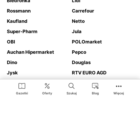
Biedronka
Lidl
Rossmann
Carrefour
Kaufland
Netto
Super-Pharm
Jula
OBI
POLOmarket
Auchan Hipermarket
Pepco
Dino
Douglas
Jysk
RTV EURO AGD
Action
Media Expert
Deichmann
Media Markt
Gazetki
Oferty
Szukaj
Blog
Więcej
Ding.pl to serwis internetowy prezentujący
gazetki promocyjne
oraz
katalogi
sklepów i dużych sieci handlowych. Dzięki
geolokalizacji otrzymasz przede wszystkim oferty sklepów, z
Twojego bliskiego otoczenia. Dodatkowo na stronie znajdziesz
adresy sklepów, więc w trakcie podróży bez problemu trafisz do
ulubionego sklepu.