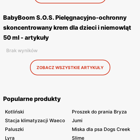
BabyBoom S.O.S. Pielęgnacyjno-ochronny
skoncentrowany krem dla dzieci i niemowląt
50 ml - artykuły
Brak wyników
ZOBACZ WSZYSTKIE ARTYKUŁY
Popularne produkty
Kotliński
Proszek do prania Bryza
Stacja klimatyzacji Waeco
Jumi
Paluszki
Miska dla psa Dogs Creek
Lyra
Slime