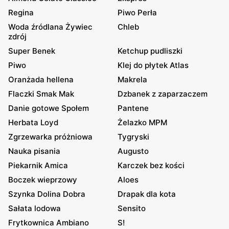
Regina
Piwo Perła
Woda źródlana Żywiec
Chleb
zdrój
Super Benek
Ketchup pudliszki
Piwo
Klej do płytek Atlas
Oranżada hellena
Makrela
Flaczki Smak Mak
Dzbanek z zaparzaczem
Danie gotowe Społem
Pantene
Herbata Loyd
Żelazko MPM
Zgrzewarka próżniowa
Tygryski
Nauka pisania
Augusto
Piekarnik Amica
Karczek bez kości
Boczek wieprzowy
Aloes
Szynka Dolina Dobra
Drapak dla kota
Sałata lodowa
Sensito
Frytkownica Ambiano
S!