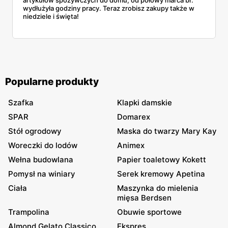
artykułów spożywczych do domu, od połowy marca br.
wydłużyła godziny pracy. Teraz zrobisz zakupy także w
niedziele i święta!
Popularne produkty
Szafka
Klapki damskie
SPAR
Domarex
Stół ogrodowy
Maska do twarzy Mary Kay
Woreczki do lodów
Animex
Wełna budowlana
Papier toaletowy Kokett
Pomysł na winiary
Serek kremowy Apetina
Ciała
Maszynka do mielenia
mięsa Berdsen
Trampolina
Obuwie sportowe
Almond Gelato Classico
Ekspres