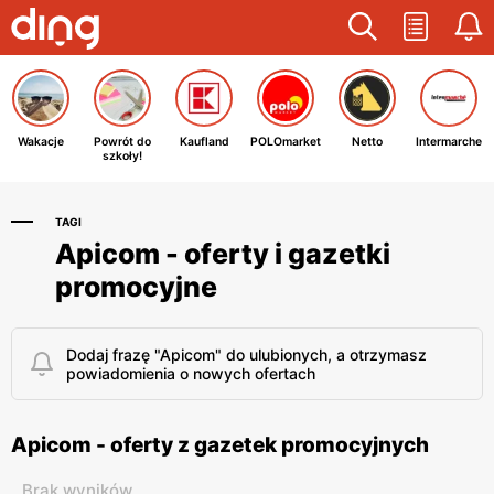
Wakacje
Powrót do
Kaufland
POLOmarket
Netto
Intermarche
szkoły!
TAGI
Apicom - oferty i gazetki
promocyjne
Dodaj frazę "Apicom" do ulubionych, a otrzymasz
powiadomienia o nowych ofertach
Apicom - oferty z gazetek promocyjnych
Brak wyników