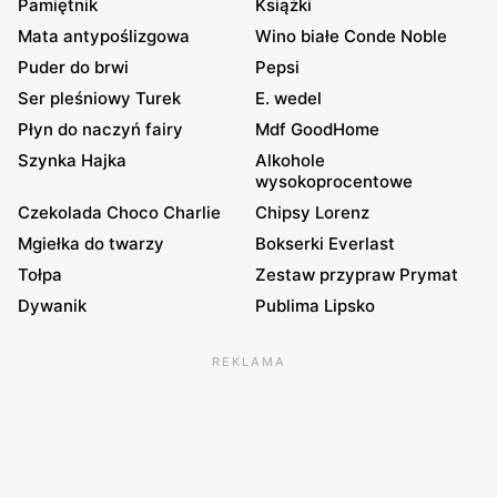
Pamiętnik
Książki
Mata antypoślizgowa
Wino białe Conde Noble
Puder do brwi
Pepsi
Ser pleśniowy Turek
E. wedel
Płyn do naczyń fairy
Mdf GoodHome
Szynka Hajka
Alkohole
wysokoprocentowe
Czekolada Choco Charlie
Chipsy Lorenz
Mgiełka do twarzy
Bokserki Everlast
Tołpa
Zestaw przypraw Prymat
Dywanik
Publima Lipsko
REKLAMA