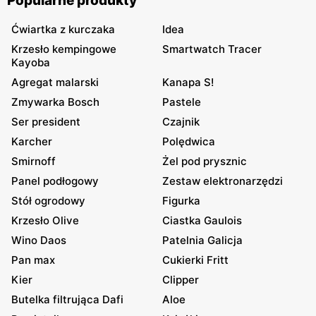
Popularne produkty
Ćwiartka z kurczaka
Idea
Krzesło kempingowe
Smartwatch Tracer
Kayoba
Agregat malarski
Kanapa S!
Zmywarka Bosch
Pastele
Ser president
Czajnik
Karcher
Polędwica
Smirnoff
Żel pod prysznic
Panel podłogowy
Zestaw elektronarzędzi
Stół ogrodowy
Figurka
Krzesło Olive
Ciastka Gaulois
Wino Daos
Patelnia Galicja
Pan max
Cukierki Fritt
Kier
Clipper
Butelka filtrująca Dafi
Aloe