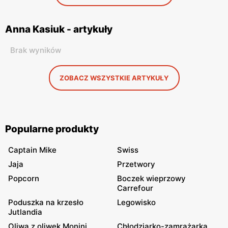
Anna Kasiuk - artykuły
Brak wyników
ZOBACZ WSZYSTKIE ARTYKUŁY
Popularne produkty
Captain Mike
Swiss
Jaja
Przetwory
Popcorn
Boczek wieprzowy
Carrefour
Poduszka na krzesło
Legowisko
Jutlandia
Oliwa z oliwek Monini
Chłodziarko-zamrażarka