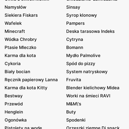
Namysłów
Sinsay
Siekiera Fiskars
Syrop klonowy
Wafelek
Pampers
Minecraft
Deska tarasowa Indeks
Wódka Chrobry
Cytryna
Ptasie Mleczko
Bomann
Karma dla kota
Mydło Palmolive
Cykoria
Spód do pizzy
Biały bocian
System natryskowy
Ręcznik papierowy Lanna
Fruvita
Karma dla kota Kitty
Blender kielichowy Midea
Bestway
Worki na śmieci RAVI
Przewód
M&M\'s
Henglein
Buty
Ogonówka
Spodenki
Pistolety na wodę
Orzeszki ziemne Dj snack