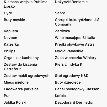
Kiełbasa wiejska Publima
Nożyczki Beniamin
Lipsko
Cydr
Sopro
Buty męskie
Chrupki kukurydziane LLS
Company
Kapusta
Żarówka
Noveen
Wino musujące Si Italia
Kajzerka
Kredki ołówkowe Astra
Philips
Mydło Palmolive
Organizer kuchenny
Zupa w proszku Winiary
Zestaw do kiszenia
Pierś z indyka K!
Carrefour
Zestaw mebli ogrodowych
Stół ogrodowy N&D
Mięso mielone
Buty dziecięce
Ładowarka parkside
Panel podłogowy Classen
Pur
Kofola
Jabłka Polski
Dezodorant Dermedic