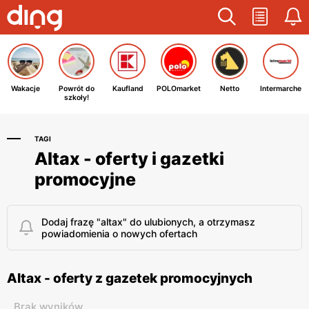
Wakacje
Powrót do
Kaufland
POLOmarket
Netto
Intermarche
szkoły!
TAGI
Altax - oferty i gazetki
promocyjne
Dodaj frazę "altax" do ulubionych, a otrzymasz
powiadomienia o nowych ofertach
Altax - oferty z gazetek promocyjnych
Brak wyników