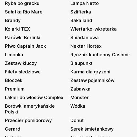
Ryba po grecku
Lampa Netto
Sałatka Rio Mare
Szlifierka
Brandy
Bakalland
Kolarki TEX
Wiertarko-wkrętarka
Parówki Berlinki
Śniadaniowa
Piwo Captain Jack
Nektar Hortex
Limonka
Ręcznik kuchenny Cashmir
Zestaw kluczy
Blaupunkt
Filety śledziowe
Karma dla gryzoni
Bloczek
Zestaw pojemników
Premium
Zabawka
Lakier do włosów Complex
Monster
Borówki amerykańskie
Wódka
Polski
Przecier pomidorowy
Donut
Gerard
Serek śmietankowy