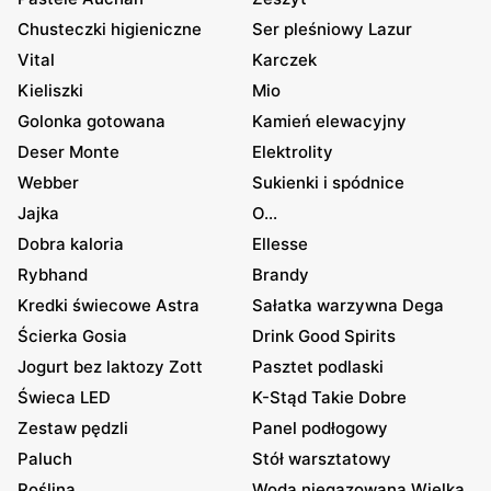
Chusteczki higieniczne
Ser pleśniowy Lazur
Vital
Karczek
Kieliszki
Mio
Golonka gotowana
Kamień elewacyjny
Deser Monte
Elektrolity
Webber
Sukienki i spódnice
Jajka
O...
Dobra kaloria
Ellesse
Rybhand
Brandy
Kredki świecowe Astra
Sałatka warzywna Dega
Ścierka Gosia
Drink Good Spirits
Jogurt bez laktozy Zott
Pasztet podlaski
Świeca LED
K-Stąd Takie Dobre
Zestaw pędzli
Panel podłogowy
Paluch
Stół warsztatowy
Roślina
Woda niegazowana Wielka