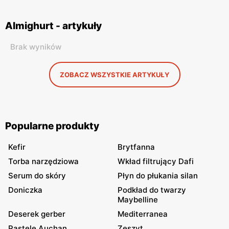
Almighurt - artykuły
Brak wyników
ZOBACZ WSZYSTKIE ARTYKUŁY
Popularne produkty
Kefir
Brytfanna
Torba narzędziowa
Wkład filtrujący Dafi
Serum do skóry
Płyn do płukania silan
Doniczka
Podkład do twarzy
Maybelline
Deserek gerber
Mediterranea
Pastele Auchan
Zeszyt