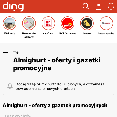
Wakacje
Powrót do
Kaufland
POLOmarket
Netto
Intermarche
szkoły!
TAGI
Almighurt - oferty i gazetki
promocyjne
Dodaj frazę "Almighurt" do ulubionych, a otrzymasz
powiadomienia o nowych ofertach
Almighurt - oferty z gazetek promocyjnych
Brak wyników