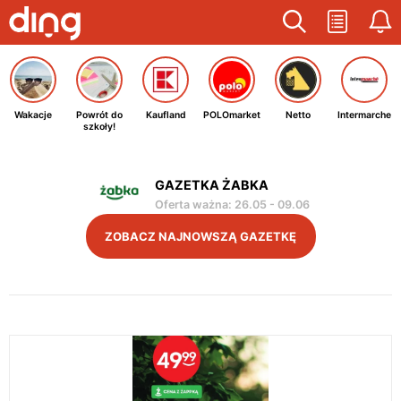
Wakacje
Powrót do
Kaufland
POLOmarket
Netto
Intermarche
szkoły!
GAZETKA ŻABKA
Oferta ważna
:
26.05
-
09.06
ZOBACZ NAJNOWSZĄ GAZETKĘ