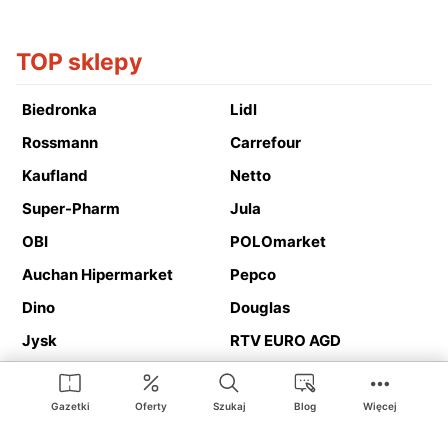
TOP sklepy
Biedronka
Lidl
Rossmann
Carrefour
Kaufland
Netto
Super-Pharm
Jula
OBI
POLOmarket
Auchan Hipermarket
Pepco
Dino
Douglas
Jysk
RTV EURO AGD
Action
Media Expert
Deichmann
Media Markt
Gazetki
Oferty
Szukaj
Blog
Więcej