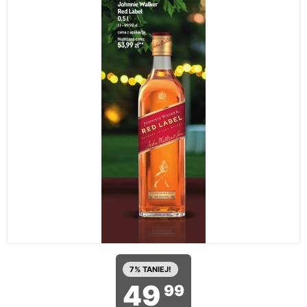
7% TANIEJ!
49
99