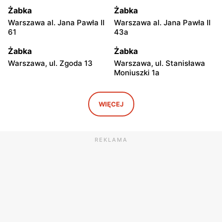
Żabka
Żabka
Warszawa al. Jana Pawła II
Warszawa al. Jana Pawła II
61
43a
Żabka
Żabka
Warszawa, ul. Zgoda 13
Warszawa, ul. Stanisława
Moniuszki 1a
Żabka
Żabka
Warszawa, ul.
Warszawa, ul. Grzybowska
WIĘCEJ
Świętokrzyska 0 Stacja
5
Metra A14
REKLAMA
Żabka
Żabka
Łódź, ul. Żurawia 14
Warszawa, ul. Żurawia 18
Żabka
Żabka
Warszawa, ul. Chmielna 35
Warszawa, ul. Chmielna
104
Żabka
Żabka